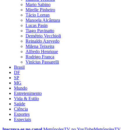
Mario Sabino
Mirelle Pinheiro
Tácio Lorran
Manoela Alcântara
Lucas Pasin
Tiago Pavinatto
Demétrio Vecchioli
Reinaldo Azevedo
Milena Teixeira
Alfredo Henrique
Rodrigo França
Vinícius Passarelli
Brasil
DF
SP
MG
Mundo
Entretenimento
Vida & Estilo
Saúde
Ciência
Esportes
Especiais
Inscreva-se no canal
MetrópolesTV no
YouTube
MetrópolesTV