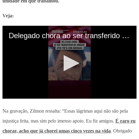
unidade em que trabalhou.
Veja:
Na gravação, Zilmon ressalta: “
Essas lágrimas aqui não são pela
injustiça feita, mas sim pelo imenso apoio
. Eu fiz amigos.
É raro eu
chorar, acho que já chorei umas cinco vezes na vida
. Obrigado