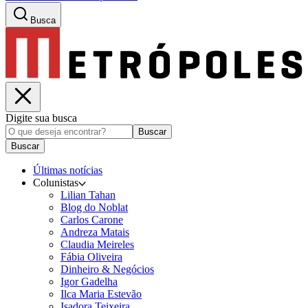
Busca
Digite sua busca
Buscar
Buscar
Últimas notícias
Colunistas
Lilian Tahan
Blog do Noblat
Carlos Carone
Andreza Matais
Claudia Meireles
Fábia Oliveira
Dinheiro & Negócios
Igor Gadelha
Ilca Maria Estevão
Isadora Teixeira