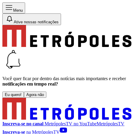
Menu
Ative nossas notificações
Você quer ficar por dentro das notícias mais importantes e receber
notificações em tempo real?
Eu quero!
Agora não
Inscreva-se no canal
MetrópolesTV no
YouTube
MetrópolesTV
Inscreva-se
na MetrópolesTV