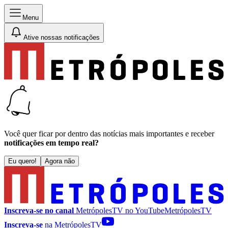
Menu
Ative nossas notificações
Você quer ficar por dentro das notícias mais importantes e receber
notificações em tempo real?
Eu quero!
Agora não
Inscreva-se no canal
MetrópolesTV no
YouTube
MetrópolesTV
Inscreva-se
na MetrópolesTV