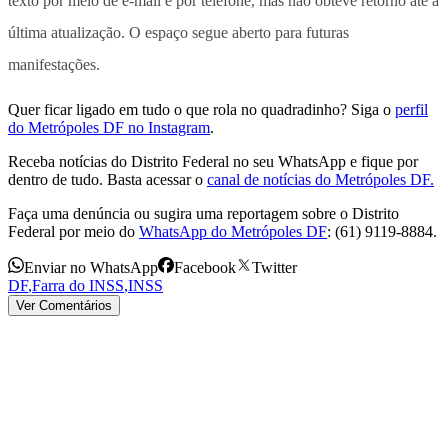
texto por meio de e-mail e por telefone, mas não obteve retorno até a
última atualização. O espaço segue aberto para futuras
manifestações.
Quer ficar ligado em tudo o que rola no quadradinho? Siga o
perfil
do Metrópoles DF no Instagram
.
Receba notícias do Distrito Federal no seu WhatsApp e fique por
dentro de tudo. Basta acessar o
canal de notícias do Metrópoles DF.
Faça uma denúncia ou sugira uma reportagem sobre o Distrito
Federal por meio do
WhatsApp do Metrópoles DF
: (61) 9119-8884.
Enviar no WhatsApp
Facebook
Twitter
DF
,
Farra do INSS
,
INSS
Ver Comentários