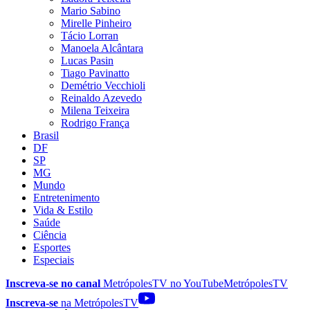
Mario Sabino
Mirelle Pinheiro
Tácio Lorran
Manoela Alcântara
Lucas Pasin
Tiago Pavinatto
Demétrio Vecchioli
Reinaldo Azevedo
Milena Teixeira
Rodrigo França
Brasil
DF
SP
MG
Mundo
Entretenimento
Vida & Estilo
Saúde
Ciência
Esportes
Especiais
Inscreva-se no canal
MetrópolesTV no
YouTube
MetrópolesTV
Inscreva-se
na MetrópolesTV