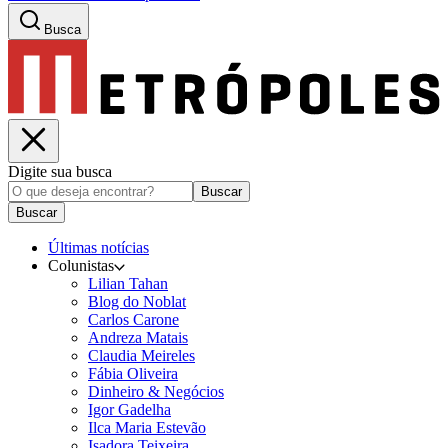
Busca
Digite sua busca
Buscar
Buscar
Últimas notícias
Colunistas
Lilian Tahan
Blog do Noblat
Carlos Carone
Andreza Matais
Claudia Meireles
Fábia Oliveira
Dinheiro & Negócios
Igor Gadelha
Ilca Maria Estevão
Isadora Teixeira