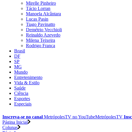
Mirelle Pinheiro
Tácio Lorran
Manoela Alcântara
Lucas Pasin
Tiago Pavinatto
Demétrio Vecchioli
Reinaldo Azevedo
Milena Teixeira
Rodrigo França
Brasil
DF
SP
MG
Mundo
Entretenimento
Vida & Estilo
Saúde
Ciência
Esportes
Especiais
Inscreva-se no canal
MetrópolesTV no
YouTube
MetrópolesTV
Insc
Página Inicial
Colunas