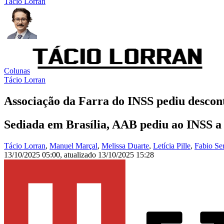
Tácio Lorran
Colunas
Tácio Lorran
Associação da Farra do INSS pediu descont
Sediada em Brasília, AAB pediu ao INSS a 
Tácio Lorran
,
Manuel Marçal
,
Melissa Duarte
,
Letícia Pille
,
Fabio Se
13/10/2025 05:00
,
atualizado
13/10/2025 15:28