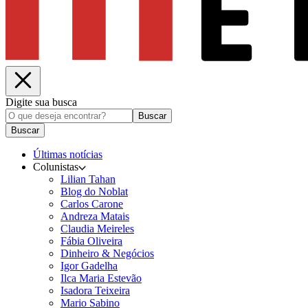
Digite sua busca
Buscar
Buscar
Últimas notícias
Colunistas
Lilian Tahan
Blog do Noblat
Carlos Carone
Andreza Matais
Claudia Meireles
Fábia Oliveira
Dinheiro & Negócios
Igor Gadelha
Ilca Maria Estevão
Isadora Teixeira
Mario Sabino