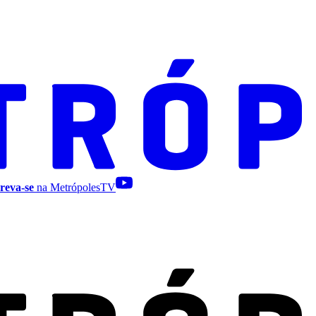
reva-se
na MetrópolesTV