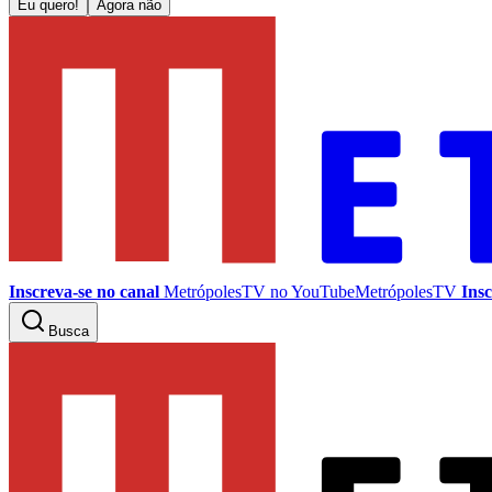
Eu quero!
Agora não
Inscreva-se no canal
MetrópolesTV no
YouTube
MetrópolesTV
Insc
Busca