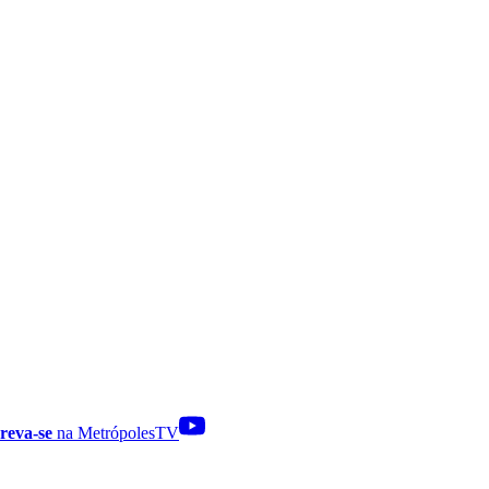
reva-se
na MetrópolesTV