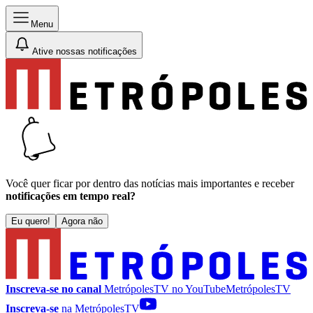
Menu
Ative nossas notificações
Você quer ficar por dentro das notícias mais importantes e receber
notificações em tempo real?
Eu quero!
Agora não
Inscreva-se no canal
MetrópolesTV no
YouTube
MetrópolesTV
Inscreva-se
na MetrópolesTV