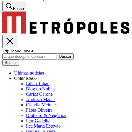
Busca
Digite sua busca
Buscar
Buscar
Últimas notícias
Colunistas
Lilian Tahan
Blog do Noblat
Carlos Carone
Andreza Matais
Claudia Meireles
Fábia Oliveira
Dinheiro & Negócios
Igor Gadelha
Ilca Maria Estevão
Isadora Teixeira