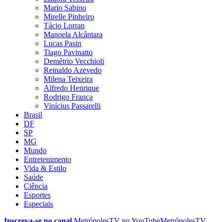
Mario Sabino
Mirelle Pinheiro
Tácio Lorran
Manoela Alcântara
Lucas Pasin
Tiago Pavinatto
Demétrio Vecchioli
Reinaldo Azevedo
Milena Teixeira
Alfredo Henrique
Rodrigo França
Vinícius Passarelli
Brasil
DF
SP
MG
Mundo
Entretenimento
Vida & Estilo
Saúde
Ciência
Esportes
Especiais
Inscreva-se no canal
MetrópolesTV no
YouTube
MetrópolesTV