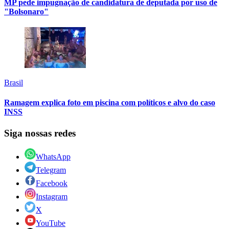
MP pede impugnação de candidatura de deputada por uso de
"Bolsonaro"
Brasil
Ramagem explica foto em piscina com políticos e alvo do caso
INSS
Siga nossas redes
WhatsApp
Telegram
Facebook
Instagram
X
YouTube