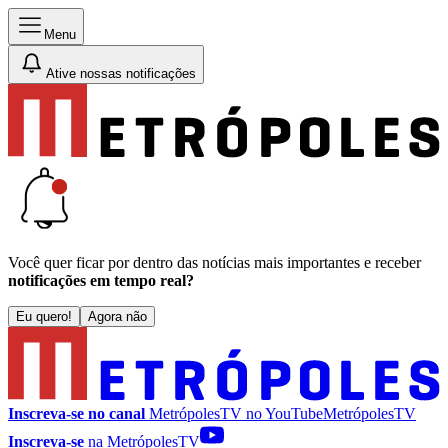
Menu
Ative nossas notificações
Você quer ficar por dentro das notícias mais importantes e receber
notificações em tempo real?
Eu quero!
Agora não
Inscreva-se no canal
MetrópolesTV no
YouTube
MetrópolesTV
Inscreva-se
na MetrópolesTV