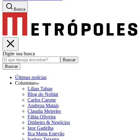
Busca
Digite sua busca
Buscar
Buscar
Últimas notícias
Colunistas
Lilian Tahan
Blog do Noblat
Carlos Carone
Andreza Matais
Claudia Meireles
Fábia Oliveira
Dinheiro & Negócios
Igor Gadelha
Ilca Maria Estevão
Isadora Teixeira