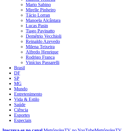
Mario Sabino
Mirelle Pinheiro
Tácio Lorran
Manoela Alcântara
Lucas Pasin
Tiago Pavinatto
Demétrio Vecchioli
Reinaldo Azevedo
Milena Teixeira
Alfredo Henrique
Rodrigo França
Vinícius Passarelli
Brasil
DF
SP
MG
Mundo
Entretenimento
Vida & Estilo
Saúde
Ciência
Esportes
Especiais
Inscreva-se no canal
MetrópolesTV no
YouTube
MetrópolesTV