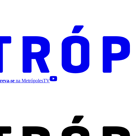
reva-se
na MetrópolesTV