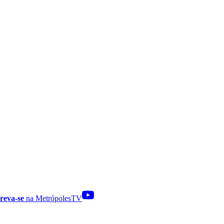
reva-se
na MetrópolesTV