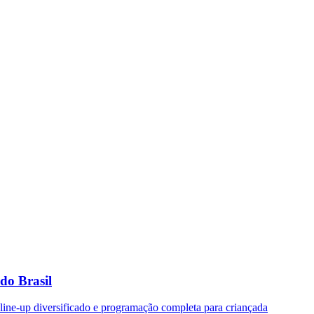
 do Brasil
 line-up diversificado e programação completa para criançada