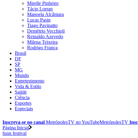
Mirelle Pinheiro
Tácio Lorran
Manoela Alcântara
Lucas Pasin
Tiago Pavinatto
Demétrio Vecchioli
Reinaldo Azevedo
Milena Teixeira
Rodrigo França
Brasil
DF
SP
MG
Mundo
Entretenimento
Vida & Estilo
Saúde
Ciência
Esportes
Especiais
Inscreva-se no canal
MetrópolesTV no
YouTube
MetrópolesTV
Insc
Página Inicial
funn festival