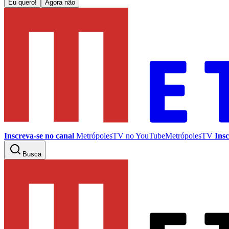
Eu quero!
Agora não
Inscreva-se no canal
MetrópolesTV no
YouTube
MetrópolesTV
Insc
Busca