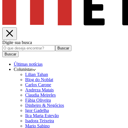
Digite sua busca
Buscar
Buscar
Últimas notícias
Colunistas
Lilian Tahan
Blog do Noblat
Carlos Carone
Andreza Matais
Claudia Meireles
Fábia Oliveira
Dinheiro & Negócios
Igor Gadelha
Ilca Maria Estevão
Isadora Teixeira
Mario Sabino