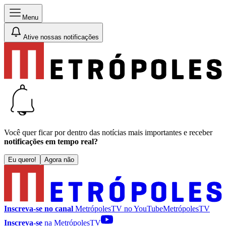
Menu
Ative nossas notificações
Você quer ficar por dentro das notícias mais importantes e receber
notificações em tempo real?
Eu quero!
Agora não
Inscreva-se no canal
MetrópolesTV no
YouTube
MetrópolesTV
Inscreva-se
na MetrópolesTV