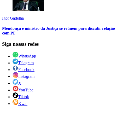
Igor Gadelha
Mendonça e ministro da Justiça se reúnem para discutir relação
com PF
Siga nossas redes
WhatsApp
Telegram
Facebook
Instagram
X
YouTube
Tiktok
Kwai