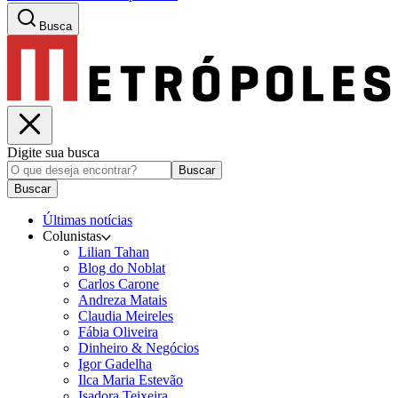
Busca
Digite sua busca
Buscar
Buscar
Últimas notícias
Colunistas
Lilian Tahan
Blog do Noblat
Carlos Carone
Andreza Matais
Claudia Meireles
Fábia Oliveira
Dinheiro & Negócios
Igor Gadelha
Ilca Maria Estevão
Isadora Teixeira