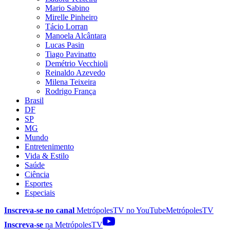
Mario Sabino
Mirelle Pinheiro
Tácio Lorran
Manoela Alcântara
Lucas Pasin
Tiago Pavinatto
Demétrio Vecchioli
Reinaldo Azevedo
Milena Teixeira
Rodrigo França
Brasil
DF
SP
MG
Mundo
Entretenimento
Vida & Estilo
Saúde
Ciência
Esportes
Especiais
Inscreva-se no canal
MetrópolesTV no
YouTube
MetrópolesTV
Inscreva-se
na MetrópolesTV