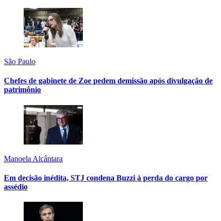
São Paulo
Chefes de gabinete de Zoe pedem demissão após divulgação de
patrimônio
Manoela Alcântara
Em decisão inédita, STJ condena Buzzi à perda do cargo por
assédio