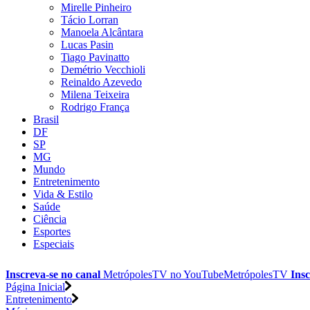
Mirelle Pinheiro
Tácio Lorran
Manoela Alcântara
Lucas Pasin
Tiago Pavinatto
Demétrio Vecchioli
Reinaldo Azevedo
Milena Teixeira
Rodrigo França
Brasil
DF
SP
MG
Mundo
Entretenimento
Vida & Estilo
Saúde
Ciência
Esportes
Especiais
Inscreva-se no canal
MetrópolesTV no
YouTube
MetrópolesTV
Insc
Página Inicial
Entretenimento