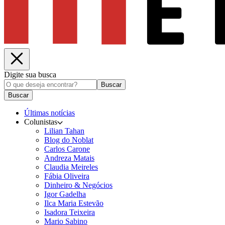
Digite sua busca
Buscar
Buscar
Últimas notícias
Colunistas
Lilian Tahan
Blog do Noblat
Carlos Carone
Andreza Matais
Claudia Meireles
Fábia Oliveira
Dinheiro & Negócios
Igor Gadelha
Ilca Maria Estevão
Isadora Teixeira
Mario Sabino