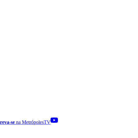
reva-se
na MetrópolesTV