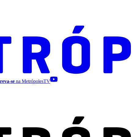
reva-se
na MetrópolesTV