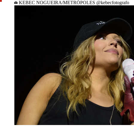
KEBEC NOGUEIRA/METRÓPOLES @kebecfotografo