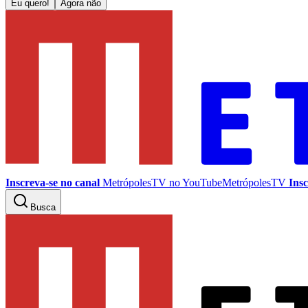
Eu quero!
Agora não
Inscreva-se no canal
MetrópolesTV no
YouTube
MetrópolesTV
Insc
Busca