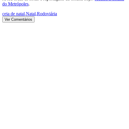
do Metrópoles
.
ceia de natal
,
Natal
,
Rodoviária
Ver Comentários