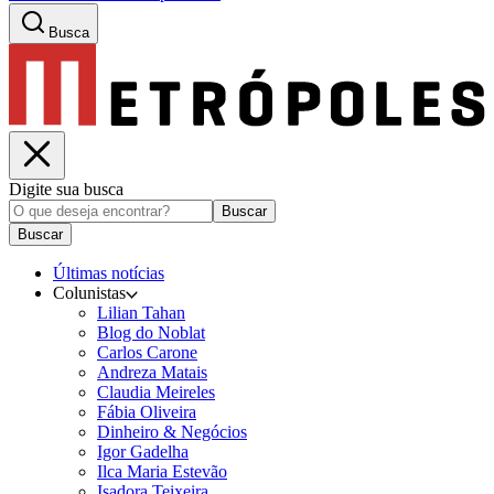
Busca
Digite sua busca
Buscar
Buscar
Últimas notícias
Colunistas
Lilian Tahan
Blog do Noblat
Carlos Carone
Andreza Matais
Claudia Meireles
Fábia Oliveira
Dinheiro & Negócios
Igor Gadelha
Ilca Maria Estevão
Isadora Teixeira