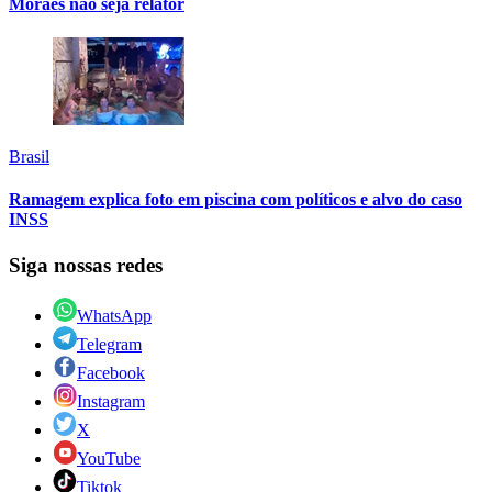
Moraes não seja relator
Brasil
Ramagem explica foto em piscina com políticos e alvo do caso
INSS
Siga nossas redes
WhatsApp
Telegram
Facebook
Instagram
X
YouTube
Tiktok