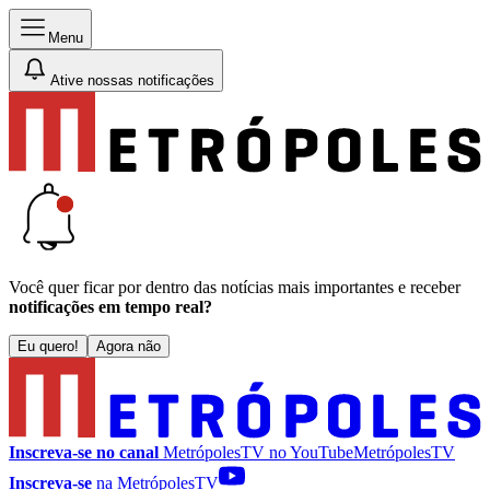
Menu
Ative nossas notificações
Você quer ficar por dentro das notícias mais importantes e receber
notificações em tempo real?
Eu quero!
Agora não
Inscreva-se no canal
MetrópolesTV no
YouTube
MetrópolesTV
Inscreva-se
na MetrópolesTV