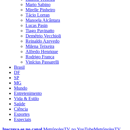
Mario Sabino
Mirelle Pinheiro
Tácio Lorran
Manoela Alcântara
Lucas Pasin
Tiago Pavinatto
Demétrio Vecchioli
Reinaldo Azevedo
Milena Teixeira
Alfredo Henrique
Rodrigo França
Vinícius Passarelli
Brasil
DF
SP
MG
Mundo
Entretenimento
Vida & Estilo
Saúde
Ciência
Esportes
Especiais
Inscreva-se no canal
MetrópolesTV no
YouTube
MetrópolesTV