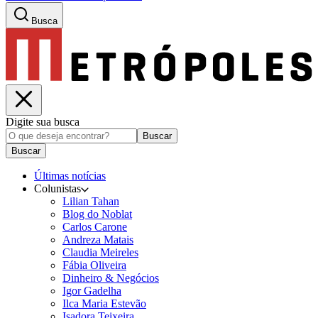
Busca
Digite sua busca
Buscar
Buscar
Últimas notícias
Colunistas
Lilian Tahan
Blog do Noblat
Carlos Carone
Andreza Matais
Claudia Meireles
Fábia Oliveira
Dinheiro & Negócios
Igor Gadelha
Ilca Maria Estevão
Isadora Teixeira