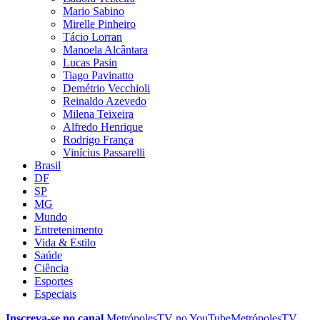
Mario Sabino
Mirelle Pinheiro
Tácio Lorran
Manoela Alcântara
Lucas Pasin
Tiago Pavinatto
Demétrio Vecchioli
Reinaldo Azevedo
Milena Teixeira
Alfredo Henrique
Rodrigo França
Vinícius Passarelli
Brasil
DF
SP
MG
Mundo
Entretenimento
Vida & Estilo
Saúde
Ciência
Esportes
Especiais
Inscreva-se no canal
MetrópolesTV no
YouTube
MetrópolesTV