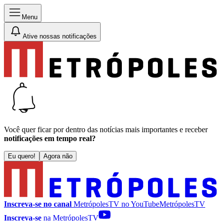
Menu
Ative nossas notificações
Você quer ficar por dentro das notícias mais importantes e receber
notificações em tempo real?
Eu quero!
Agora não
Inscreva-se no canal
MetrópolesTV no
YouTube
MetrópolesTV
Inscreva-se
na MetrópolesTV