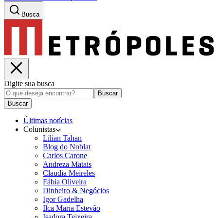
Busca
Digite sua busca
Buscar
Buscar
Últimas notícias
Colunistas
Lilian Tahan
Blog do Noblat
Carlos Carone
Andreza Matais
Claudia Meireles
Fábia Oliveira
Dinheiro & Negócios
Igor Gadelha
Ilca Maria Estevão
Isadora Teixeira