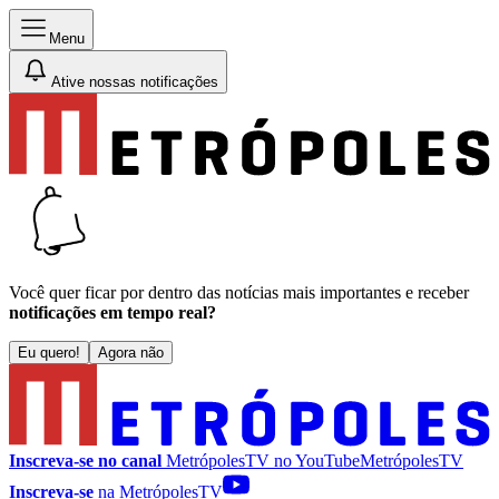
Menu
Ative nossas notificações
Você quer ficar por dentro das notícias mais importantes e receber
notificações em tempo real?
Eu quero!
Agora não
Inscreva-se no canal
MetrópolesTV no
YouTube
MetrópolesTV
Inscreva-se
na MetrópolesTV