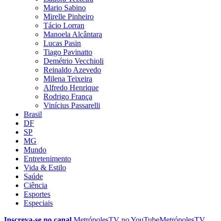
Mario Sabino
Mirelle Pinheiro
Tácio Lorran
Manoela Alcântara
Lucas Pasin
Tiago Pavinatto
Demétrio Vecchioli
Reinaldo Azevedo
Milena Teixeira
Alfredo Henrique
Rodrigo França
Vinícius Passarelli
Brasil
DF
SP
MG
Mundo
Entretenimento
Vida & Estilo
Saúde
Ciência
Esportes
Especiais
Inscreva-se no canal
MetrópolesTV no
YouTube
MetrópolesTV