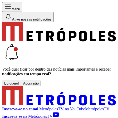
Menu
Ative nossas notificações
Você quer ficar por dentro das notícias mais importantes e receber
notificações em tempo real?
Eu quero!
Agora não
Inscreva-se no canal
MetrópolesTV no
YouTube
MetrópolesTV
Inscreva-se
na MetrópolesTV