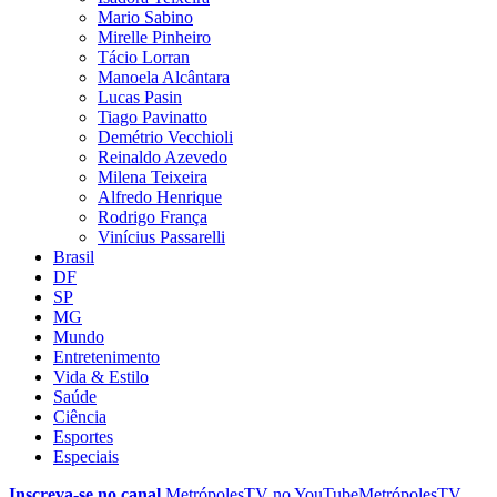
Mario Sabino
Mirelle Pinheiro
Tácio Lorran
Manoela Alcântara
Lucas Pasin
Tiago Pavinatto
Demétrio Vecchioli
Reinaldo Azevedo
Milena Teixeira
Alfredo Henrique
Rodrigo França
Vinícius Passarelli
Brasil
DF
SP
MG
Mundo
Entretenimento
Vida & Estilo
Saúde
Ciência
Esportes
Especiais
Inscreva-se no canal
MetrópolesTV no
YouTube
MetrópolesTV