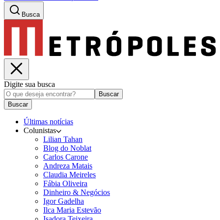
Busca
Digite sua busca
Buscar
Buscar
Últimas notícias
Colunistas
Lilian Tahan
Blog do Noblat
Carlos Carone
Andreza Matais
Claudia Meireles
Fábia Oliveira
Dinheiro & Negócios
Igor Gadelha
Ilca Maria Estevão
Isadora Teixeira