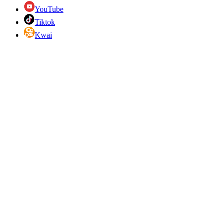
YouTube
Tiktok
Kwai