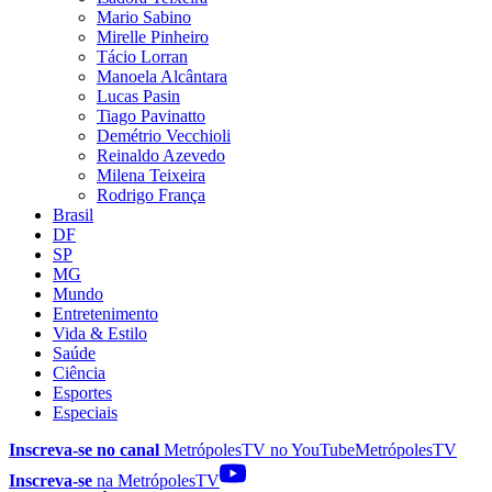
Mario Sabino
Mirelle Pinheiro
Tácio Lorran
Manoela Alcântara
Lucas Pasin
Tiago Pavinatto
Demétrio Vecchioli
Reinaldo Azevedo
Milena Teixeira
Rodrigo França
Brasil
DF
SP
MG
Mundo
Entretenimento
Vida & Estilo
Saúde
Ciência
Esportes
Especiais
Inscreva-se no canal
MetrópolesTV no
YouTube
MetrópolesTV
Inscreva-se
na MetrópolesTV