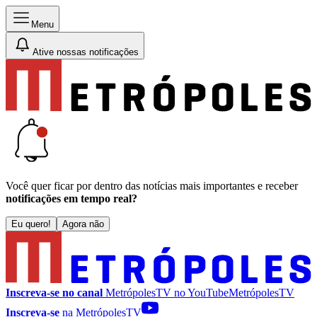
Menu
Ative nossas notificações
Você quer ficar por dentro das notícias mais importantes e receber
notificações em tempo real?
Eu quero!
Agora não
Inscreva-se no canal
MetrópolesTV no
YouTube
MetrópolesTV
Inscreva-se
na MetrópolesTV