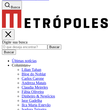
Busca
Digite sua busca
Buscar
Buscar
Últimas notícias
Colunistas
Lilian Tahan
Blog do Noblat
Carlos Carone
Andreza Matais
Claudia Meireles
Fábia Oliveira
Dinheiro & Negócios
Igor Gadelha
Ilca Maria Estevão
Isadora Teixeira