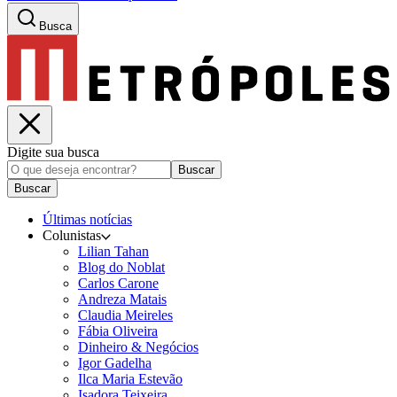
Busca
Digite sua busca
Buscar
Buscar
Últimas notícias
Colunistas
Lilian Tahan
Blog do Noblat
Carlos Carone
Andreza Matais
Claudia Meireles
Fábia Oliveira
Dinheiro & Negócios
Igor Gadelha
Ilca Maria Estevão
Isadora Teixeira