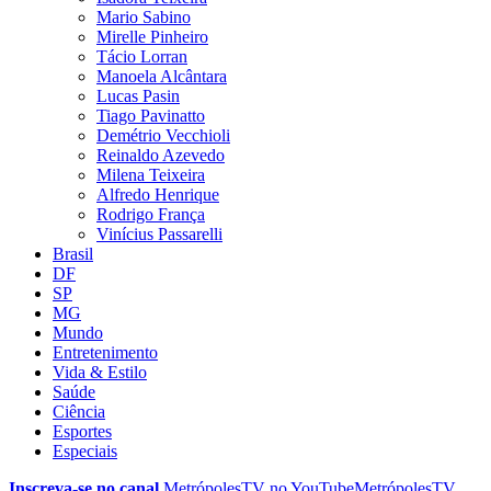
Mario Sabino
Mirelle Pinheiro
Tácio Lorran
Manoela Alcântara
Lucas Pasin
Tiago Pavinatto
Demétrio Vecchioli
Reinaldo Azevedo
Milena Teixeira
Alfredo Henrique
Rodrigo França
Vinícius Passarelli
Brasil
DF
SP
MG
Mundo
Entretenimento
Vida & Estilo
Saúde
Ciência
Esportes
Especiais
Inscreva-se no canal
MetrópolesTV no
YouTube
MetrópolesTV