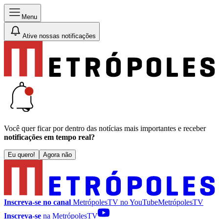
Menu
Ative nossas notificações
Você quer ficar por dentro das notícias mais importantes e receber
notificações em tempo real?
Eu quero!
Agora não
Inscreva-se no canal
MetrópolesTV no
YouTube
MetrópolesTV
Inscreva-se
na MetrópolesTV