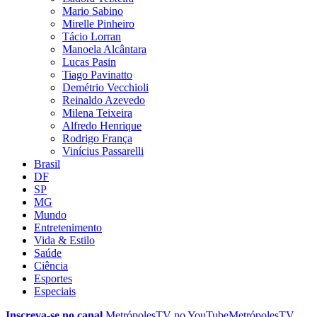
Mario Sabino
Mirelle Pinheiro
Tácio Lorran
Manoela Alcântara
Lucas Pasin
Tiago Pavinatto
Demétrio Vecchioli
Reinaldo Azevedo
Milena Teixeira
Alfredo Henrique
Rodrigo França
Vinícius Passarelli
Brasil
DF
SP
MG
Mundo
Entretenimento
Vida & Estilo
Saúde
Ciência
Esportes
Especiais
Inscreva-se no canal
MetrópolesTV no
YouTube
MetrópolesTV