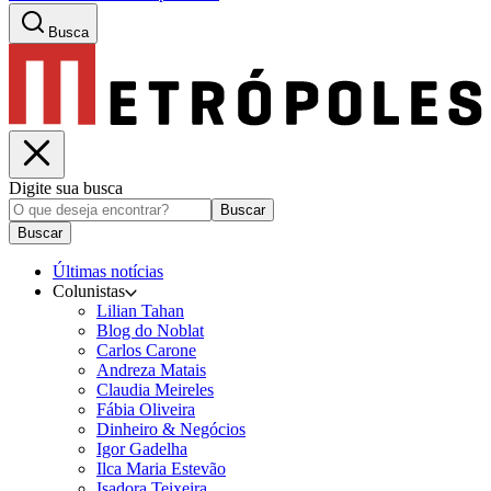
Busca
Digite sua busca
Buscar
Buscar
Últimas notícias
Colunistas
Lilian Tahan
Blog do Noblat
Carlos Carone
Andreza Matais
Claudia Meireles
Fábia Oliveira
Dinheiro & Negócios
Igor Gadelha
Ilca Maria Estevão
Isadora Teixeira