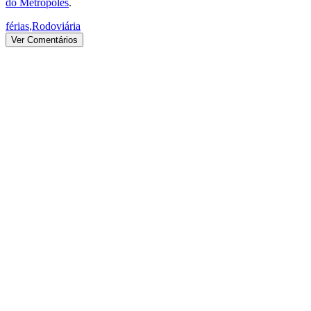
do Metrópoles
.
férias
,
Rodoviária
Ver Comentários