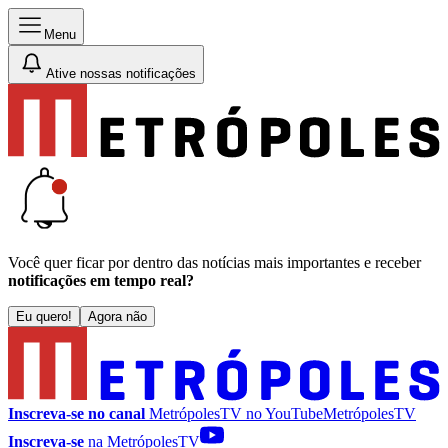
Menu
Ative nossas notificações
Você quer ficar por dentro das notícias mais importantes e receber
notificações em tempo real?
Eu quero!
Agora não
Inscreva-se no canal
MetrópolesTV no
YouTube
MetrópolesTV
Inscreva-se
na MetrópolesTV