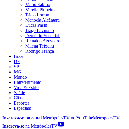
Mario Sabino
Mirelle Pinheiro
Tácio Lorran
Manoela Alcântara
Lucas Pasin
Tiago Pavinatto
Demétrio Vecchioli
Reinaldo Azevedo
Milena Teixeira
Rodrigo França
Brasil
DF
SP
MG
Mundo
Entretenimento
Vida & Estilo
Saúde
Ciência
Esportes
Especiais
Inscreva-se no canal
MetrópolesTV no
YouTube
MetrópolesTV
Inscreva-se
na MetrópolesTV