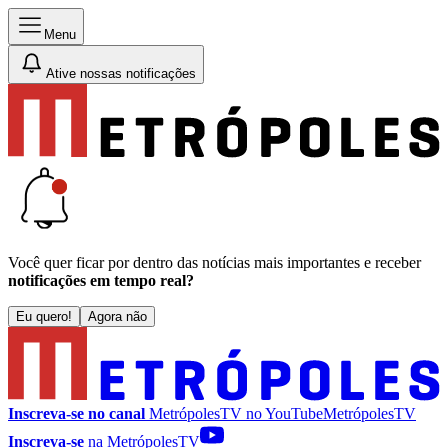
Menu
Ative nossas notificações
Você quer ficar por dentro das notícias mais importantes e receber
notificações em tempo real?
Eu quero!
Agora não
Inscreva-se no canal
MetrópolesTV no
YouTube
MetrópolesTV
Inscreva-se
na MetrópolesTV