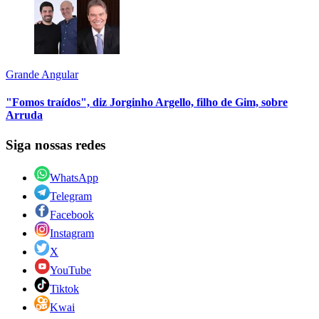
Grande Angular
"Fomos traídos", diz Jorginho Argello, filho de Gim, sobre
Arruda
Siga nossas redes
WhatsApp
Telegram
Facebook
Instagram
X
YouTube
Tiktok
Kwai