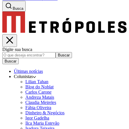
Busca
Digite sua busca
Buscar
Buscar
Últimas notícias
Colunistas
Lilian Tahan
Blog do Noblat
Carlos Carone
Andreza Matais
Claudia Meireles
Fábia Oliveira
Dinheiro & Negócios
Igor Gadelha
Ilca Maria Estevão
Isadora Teixeira