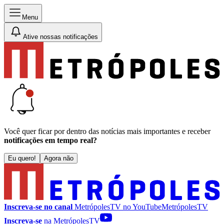
Menu
Ative nossas notificações
Você quer ficar por dentro das notícias mais importantes e receber
notificações em tempo real?
Eu quero!
Agora não
Inscreva-se no canal
MetrópolesTV no
YouTube
MetrópolesTV
Inscreva-se
na MetrópolesTV