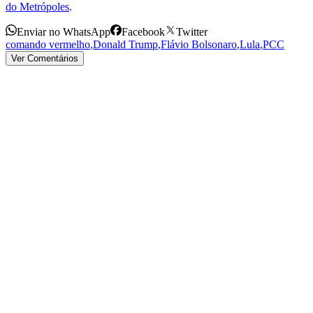
do Metrópoles
.
Enviar no WhatsApp
Facebook
Twitter
comando vermelho
,
Donald Trump
,
Flávio Bolsonaro
,
Lula
,
PCC
Ver Comentários