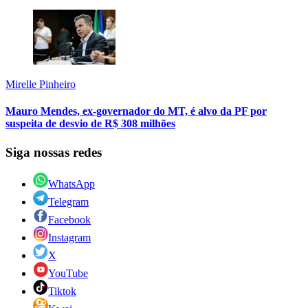
Mirelle Pinheiro
Mauro Mendes, ex-governador do MT, é alvo da PF por
suspeita de desvio de R$ 308 milhões
Siga nossas redes
WhatsApp
Telegram
Facebook
Instagram
X
YouTube
Tiktok