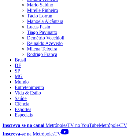
Mario Sabino
Mirelle Pinheiro
Tácio Lorran
Manoela Alcântara
Lucas Pasin
Tiago Pavinatto
Demétrio Vecchioli
Reinaldo Azevedo
Milena Teixeira
Rodrigo França
Brasil
DF
SP
MG
Mundo
Entretenimento
Vida & Estilo
Saúde
Ciência
Esportes
Especiais
Inscreva-se no canal
MetrópolesTV no
YouTube
MetrópolesTV
Inscreva-se
na MetrópolesTV