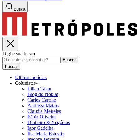
Busca
Digite sua busca
Buscar
Buscar
Últimas notícias
Colunistas
Lilian Tahan
Blog do Noblat
Carlos Carone
Andreza Matais
Claudia Meireles
Fábia Oliveira
Dinheiro & Negócios
Igor Gadelha
Ilca Maria Estevão
Isadora Teixeira