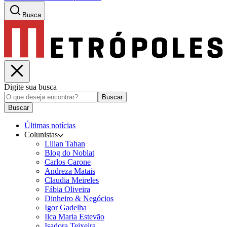
Busca
Digite sua busca
Buscar
Buscar
Últimas notícias
Colunistas
Lilian Tahan
Blog do Noblat
Carlos Carone
Andreza Matais
Claudia Meireles
Fábia Oliveira
Dinheiro & Negócios
Igor Gadelha
Ilca Maria Estevão
Isadora Teixeira