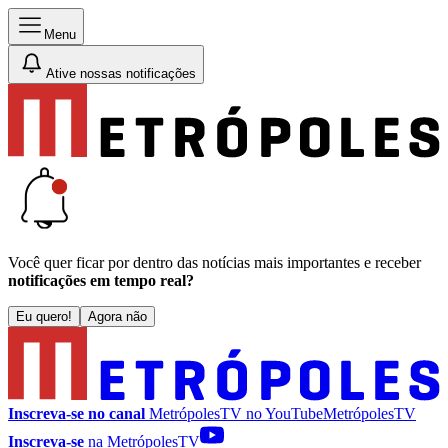
Menu
Ative nossas notificações
Você quer ficar por dentro das notícias mais importantes e receber
notificações em tempo real?
Eu quero!
Agora não
Inscreva-se no canal
MetrópolesTV no
YouTube
MetrópolesTV
Inscreva-se
na MetrópolesTV