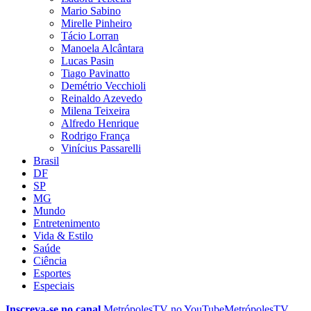
Mario Sabino
Mirelle Pinheiro
Tácio Lorran
Manoela Alcântara
Lucas Pasin
Tiago Pavinatto
Demétrio Vecchioli
Reinaldo Azevedo
Milena Teixeira
Alfredo Henrique
Rodrigo França
Vinícius Passarelli
Brasil
DF
SP
MG
Mundo
Entretenimento
Vida & Estilo
Saúde
Ciência
Esportes
Especiais
Inscreva-se no canal
MetrópolesTV no
YouTube
MetrópolesTV