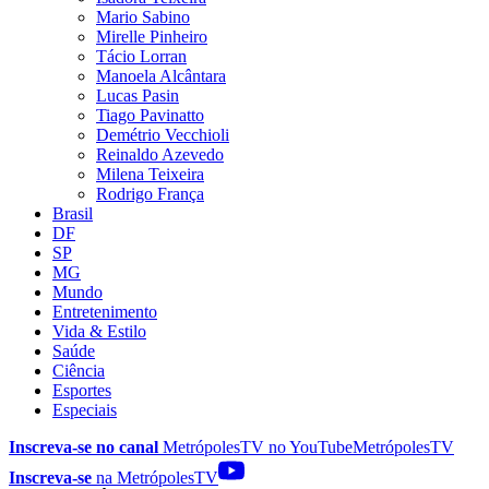
Mario Sabino
Mirelle Pinheiro
Tácio Lorran
Manoela Alcântara
Lucas Pasin
Tiago Pavinatto
Demétrio Vecchioli
Reinaldo Azevedo
Milena Teixeira
Rodrigo França
Brasil
DF
SP
MG
Mundo
Entretenimento
Vida & Estilo
Saúde
Ciência
Esportes
Especiais
Inscreva-se no canal
MetrópolesTV no
YouTube
MetrópolesTV
Inscreva-se
na MetrópolesTV