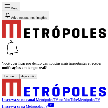
Menu
Ative nossas notificações
Você quer ficar por dentro das notícias mais importantes e receber
notificações em tempo real?
Eu quero!
Agora não
Inscreva-se no canal
MetrópolesTV no
YouTube
MetrópolesTV
Inscreva-se
na MetrópolesTV