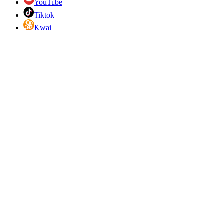
YouTube
Tiktok
Kwai