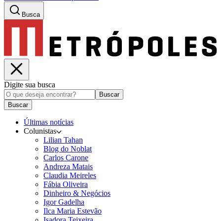
Busca
Digite sua busca
Buscar
Buscar
Últimas notícias
Colunistas
Lilian Tahan
Blog do Noblat
Carlos Carone
Andreza Matais
Claudia Meireles
Fábia Oliveira
Dinheiro & Negócios
Igor Gadelha
Ilca Maria Estevão
Isadora Teixeira