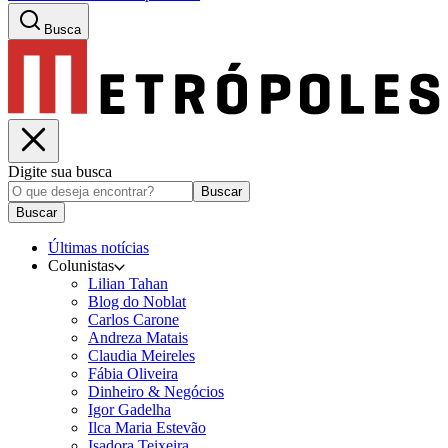
Busca
Digite sua busca
Buscar
Buscar
Últimas notícias
Colunistas
Lilian Tahan
Blog do Noblat
Carlos Carone
Andreza Matais
Claudia Meireles
Fábia Oliveira
Dinheiro & Negócios
Igor Gadelha
Ilca Maria Estevão
Isadora Teixeira