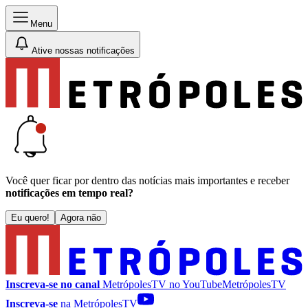
Menu
Ative nossas notificações
Você quer ficar por dentro das notícias mais importantes e receber
notificações em tempo real?
Eu quero!
Agora não
Inscreva-se no canal
MetrópolesTV no
YouTube
MetrópolesTV
Inscreva-se
na MetrópolesTV