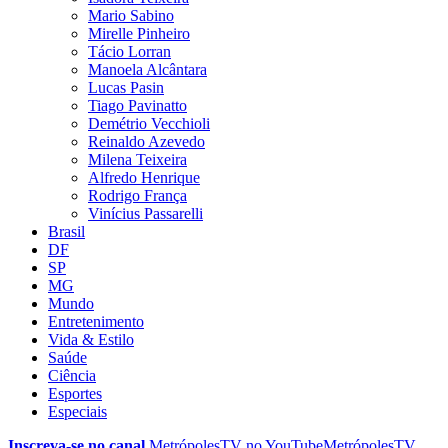
Mario Sabino
Mirelle Pinheiro
Tácio Lorran
Manoela Alcântara
Lucas Pasin
Tiago Pavinatto
Demétrio Vecchioli
Reinaldo Azevedo
Milena Teixeira
Alfredo Henrique
Rodrigo França
Vinícius Passarelli
Brasil
DF
SP
MG
Mundo
Entretenimento
Vida & Estilo
Saúde
Ciência
Esportes
Especiais
Inscreva-se no canal
MetrópolesTV no
YouTube
MetrópolesTV