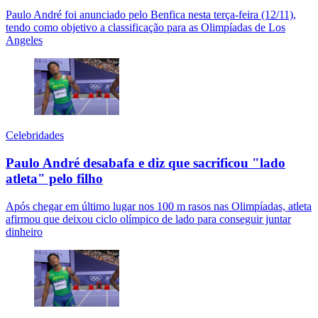
Paulo André foi anunciado pelo Benfica nesta terça-feira (12/11),
tendo como objetivo a classificação para as Olimpíadas de Los
Angeles
Celebridades
Paulo André desabafa e diz que sacrificou "lado
atleta" pelo filho
Após chegar em último lugar nos 100 m rasos nas Olimpíadas, atleta
afirmou que deixou ciclo olímpico de lado para conseguir juntar
dinheiro