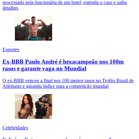
processado pela funcionária de um hotel; entenda o caso e saiba
detalhes
Esportes
Ex-BBB Paulo André é hexacampeão nos 100m
rasos e garante vaga no Mundial
O ex-BBB venceu a final nos 100 metros rasos no Troféu Brasil de
Atletismo e garantiu índice para a competição mundial
Celebridades