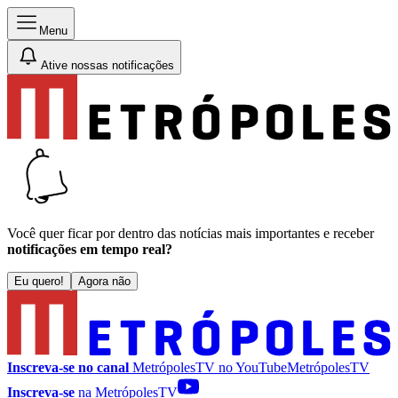
Menu
Ative nossas notificações
Você quer ficar por dentro das notícias mais importantes e receber
notificações em tempo real?
Eu quero!
Agora não
Inscreva-se no canal
MetrópolesTV no
YouTube
MetrópolesTV
Inscreva-se
na MetrópolesTV