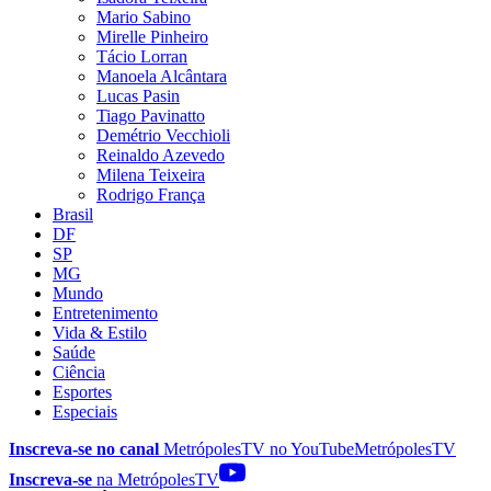
Mario Sabino
Mirelle Pinheiro
Tácio Lorran
Manoela Alcântara
Lucas Pasin
Tiago Pavinatto
Demétrio Vecchioli
Reinaldo Azevedo
Milena Teixeira
Rodrigo França
Brasil
DF
SP
MG
Mundo
Entretenimento
Vida & Estilo
Saúde
Ciência
Esportes
Especiais
Inscreva-se no canal
MetrópolesTV no
YouTube
MetrópolesTV
Inscreva-se
na MetrópolesTV