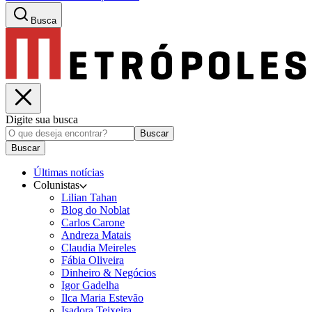
Busca
Digite sua busca
Buscar
Buscar
Últimas notícias
Colunistas
Lilian Tahan
Blog do Noblat
Carlos Carone
Andreza Matais
Claudia Meireles
Fábia Oliveira
Dinheiro & Negócios
Igor Gadelha
Ilca Maria Estevão
Isadora Teixeira