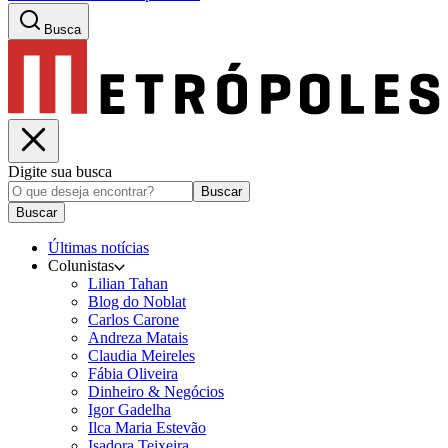
Busca
Digite sua busca
Buscar
Buscar
Últimas notícias
Colunistas
Lilian Tahan
Blog do Noblat
Carlos Carone
Andreza Matais
Claudia Meireles
Fábia Oliveira
Dinheiro & Negócios
Igor Gadelha
Ilca Maria Estevão
Isadora Teixeira