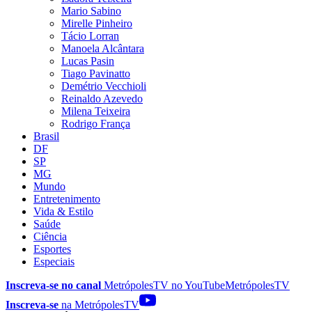
Mario Sabino
Mirelle Pinheiro
Tácio Lorran
Manoela Alcântara
Lucas Pasin
Tiago Pavinatto
Demétrio Vecchioli
Reinaldo Azevedo
Milena Teixeira
Rodrigo França
Brasil
DF
SP
MG
Mundo
Entretenimento
Vida & Estilo
Saúde
Ciência
Esportes
Especiais
Inscreva-se no canal
MetrópolesTV no
YouTube
MetrópolesTV
Inscreva-se
na MetrópolesTV