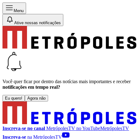
Menu
Ative nossas notificações
Você quer ficar por dentro das notícias mais importantes e receber
notificações em tempo real?
Eu quero!
Agora não
Inscreva-se no canal
MetrópolesTV no
YouTube
MetrópolesTV
Inscreva-se
na MetrópolesTV