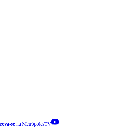
reva-se
na MetrópolesTV