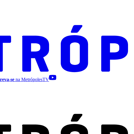
reva-se
na MetrópolesTV