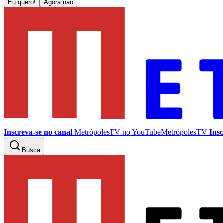
Eu quero!
Agora não
Inscreva-se no canal
MetrópolesTV no
YouTube
MetrópolesTV
Insc
Busca