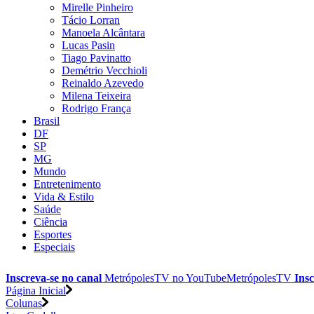
Mirelle Pinheiro
Tácio Lorran
Manoela Alcântara
Lucas Pasin
Tiago Pavinatto
Demétrio Vecchioli
Reinaldo Azevedo
Milena Teixeira
Rodrigo França
Brasil
DF
SP
MG
Mundo
Entretenimento
Vida & Estilo
Saúde
Ciência
Esportes
Especiais
Inscreva-se no canal
MetrópolesTV no
YouTube
MetrópolesTV
Insc
Página Inicial
Colunas