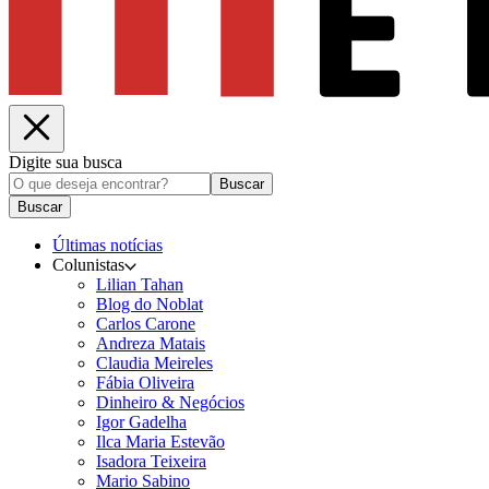
Digite sua busca
Buscar
Buscar
Últimas notícias
Colunistas
Lilian Tahan
Blog do Noblat
Carlos Carone
Andreza Matais
Claudia Meireles
Fábia Oliveira
Dinheiro & Negócios
Igor Gadelha
Ilca Maria Estevão
Isadora Teixeira
Mario Sabino