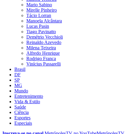
Mario Sabino
Mirelle Pinheiro
Tácio Lorran
Manoela Alcântara
Lucas Pasin
Tiago Pavinatto
Demétrio Vecchioli
Reinaldo Azevedo
Milena Teixeira
Alfredo Henrique
Rodrigo França
Vinícius Passarelli
Brasil
DF
SP
MG
Mundo
Entretenimento
Vida & Estilo
Saúde
Ciência
Esportes
Especiais
Inscreva-se no canal
MetrópolesTV no
YouTube
MetrópolesTV