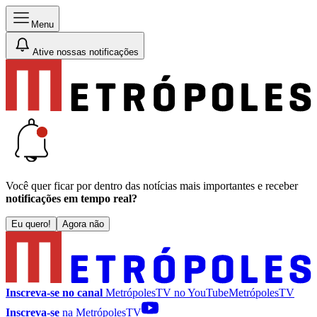
Menu
Ative nossas notificações
Você quer ficar por dentro das notícias mais importantes e receber
notificações em tempo real?
Eu quero!
Agora não
Inscreva-se no canal
MetrópolesTV no
YouTube
MetrópolesTV
Inscreva-se
na MetrópolesTV