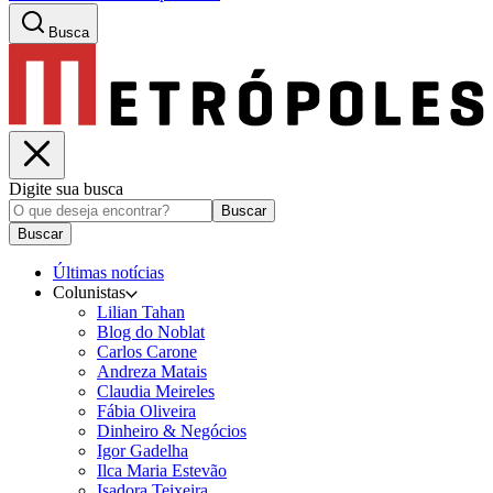
Busca
Digite sua busca
Buscar
Buscar
Últimas notícias
Colunistas
Lilian Tahan
Blog do Noblat
Carlos Carone
Andreza Matais
Claudia Meireles
Fábia Oliveira
Dinheiro & Negócios
Igor Gadelha
Ilca Maria Estevão
Isadora Teixeira