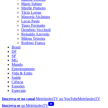
Mario Sabino
Mirelle Pinheiro
Tácio Lorran
Manoela Alcântara
Lucas Pasin
Tiago Pavinatto
Demétrio Vecchioli
Reinaldo Azevedo
Milena Teixeira
Rodrigo França
Brasil
DF
SP
MG
Mundo
Entretenimento
Vida & Estilo
Saúde
Ciência
Esportes
Especiais
Inscreva-se no canal
MetrópolesTV no
YouTube
MetrópolesTV
Inscreva-se
na MetrópolesTV