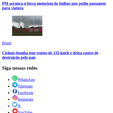
PM arranca à força motorista de ônibus que pediu passagem
para viatura
Brasil
Ciclone-bomba tem ventos de 132 km/h e deixa rastro de
destruição pelo país
Siga nossas redes
WhatsApp
Telegram
Facebook
Instagram
X
YouTube