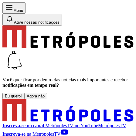
Menu
Ative nossas notificações
Você quer ficar por dentro das notícias mais importantes e receber
notificações em tempo real?
Eu quero!
Agora não
Inscreva-se no canal
MetrópolesTV no
YouTube
MetrópolesTV
Inscreva-se
na MetrópolesTV