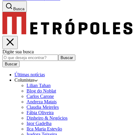
Busca
Digite sua busca
Buscar
Buscar
Últimas notícias
Colunistas
Lilian Tahan
Blog do Noblat
Carlos Carone
Andreza Matais
Claudia Meireles
Fábia Oliveira
Dinheiro & Negócios
Igor Gadelha
Ilca Maria Estevão
Isadora Teixeira