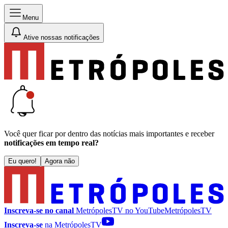
Menu
Ative nossas notificações
Você quer ficar por dentro das notícias mais importantes e receber
notificações em tempo real?
Eu quero!
Agora não
Inscreva-se no canal
MetrópolesTV no
YouTube
MetrópolesTV
Inscreva-se
na MetrópolesTV