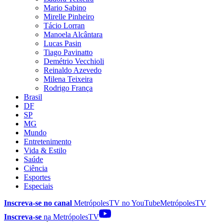
Mario Sabino
Mirelle Pinheiro
Tácio Lorran
Manoela Alcântara
Lucas Pasin
Tiago Pavinatto
Demétrio Vecchioli
Reinaldo Azevedo
Milena Teixeira
Rodrigo França
Brasil
DF
SP
MG
Mundo
Entretenimento
Vida & Estilo
Saúde
Ciência
Esportes
Especiais
Inscreva-se no canal
MetrópolesTV no
YouTube
MetrópolesTV
Inscreva-se
na MetrópolesTV