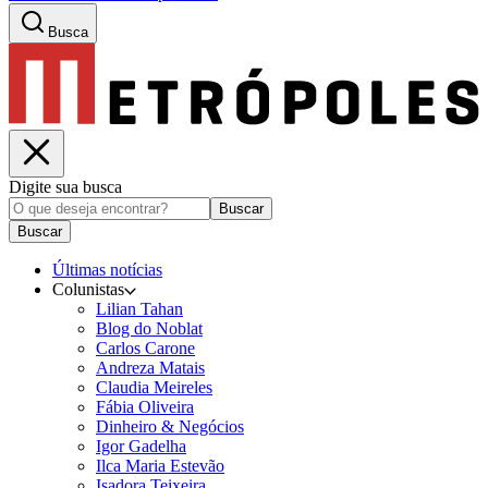
Busca
Digite sua busca
Buscar
Buscar
Últimas notícias
Colunistas
Lilian Tahan
Blog do Noblat
Carlos Carone
Andreza Matais
Claudia Meireles
Fábia Oliveira
Dinheiro & Negócios
Igor Gadelha
Ilca Maria Estevão
Isadora Teixeira