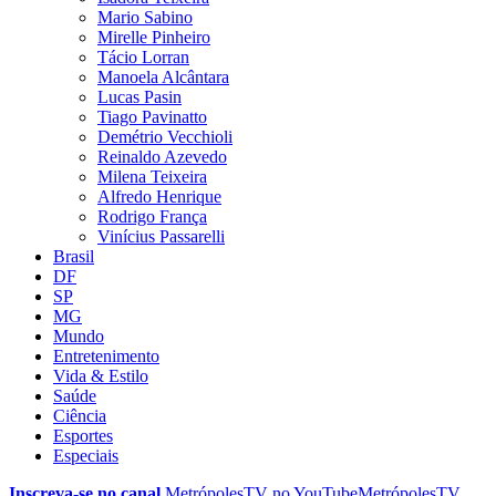
Mario Sabino
Mirelle Pinheiro
Tácio Lorran
Manoela Alcântara
Lucas Pasin
Tiago Pavinatto
Demétrio Vecchioli
Reinaldo Azevedo
Milena Teixeira
Alfredo Henrique
Rodrigo França
Vinícius Passarelli
Brasil
DF
SP
MG
Mundo
Entretenimento
Vida & Estilo
Saúde
Ciência
Esportes
Especiais
Inscreva-se no canal
MetrópolesTV no
YouTube
MetrópolesTV