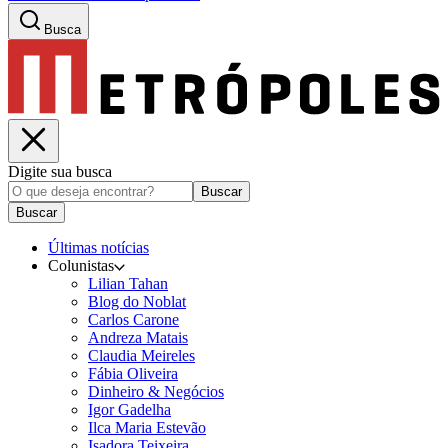
Busca
Digite sua busca
Buscar
Buscar
Últimas notícias
Colunistas
Lilian Tahan
Blog do Noblat
Carlos Carone
Andreza Matais
Claudia Meireles
Fábia Oliveira
Dinheiro & Negócios
Igor Gadelha
Ilca Maria Estevão
Isadora Teixeira