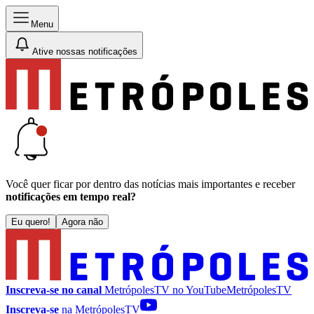
Menu
Ative nossas notificações
Você quer ficar por dentro das notícias mais importantes e receber
notificações em tempo real?
Eu quero!
Agora não
Inscreva-se no canal
MetrópolesTV no
YouTube
MetrópolesTV
Inscreva-se
na MetrópolesTV