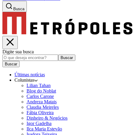
Busca
Digite sua busca
Buscar
Buscar
Últimas notícias
Colunistas
Lilian Tahan
Blog do Noblat
Carlos Carone
Andreza Matais
Claudia Meireles
Fábia Oliveira
Dinheiro & Negócios
Igor Gadelha
Ilca Maria Estevão
Isadora Teixeira