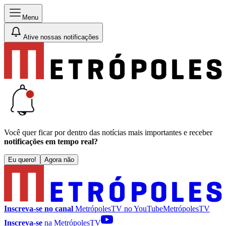
Menu
Ative nossas notificações
Você quer ficar por dentro das notícias mais importantes e receber
notificações em tempo real?
Eu quero!
Agora não
Inscreva-se no canal
MetrópolesTV no
YouTube
MetrópolesTV
Inscreva-se
na MetrópolesTV