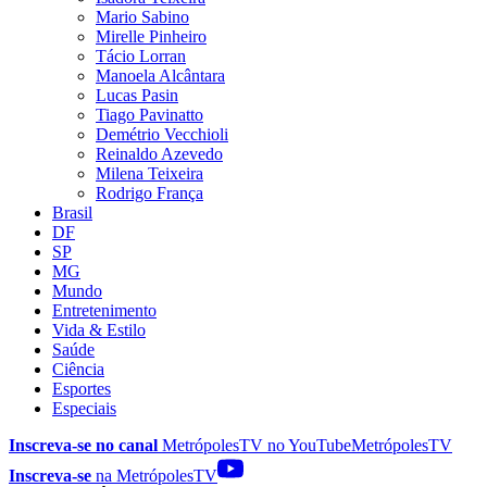
Mario Sabino
Mirelle Pinheiro
Tácio Lorran
Manoela Alcântara
Lucas Pasin
Tiago Pavinatto
Demétrio Vecchioli
Reinaldo Azevedo
Milena Teixeira
Rodrigo França
Brasil
DF
SP
MG
Mundo
Entretenimento
Vida & Estilo
Saúde
Ciência
Esportes
Especiais
Inscreva-se no canal
MetrópolesTV no
YouTube
MetrópolesTV
Inscreva-se
na MetrópolesTV