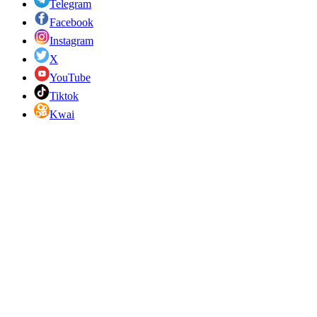
Telegram
Facebook
Instagram
X
YouTube
Tiktok
Kwai