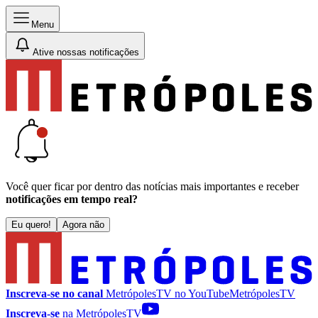
Menu
Ative nossas notificações
Você quer ficar por dentro das notícias mais importantes e receber
notificações em tempo real?
Eu quero!
Agora não
Inscreva-se no canal
MetrópolesTV no
YouTube
MetrópolesTV
Inscreva-se
na MetrópolesTV