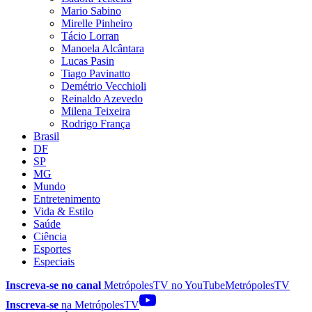
Mario Sabino
Mirelle Pinheiro
Tácio Lorran
Manoela Alcântara
Lucas Pasin
Tiago Pavinatto
Demétrio Vecchioli
Reinaldo Azevedo
Milena Teixeira
Rodrigo França
Brasil
DF
SP
MG
Mundo
Entretenimento
Vida & Estilo
Saúde
Ciência
Esportes
Especiais
Inscreva-se no canal
MetrópolesTV no
YouTube
MetrópolesTV
Inscreva-se
na MetrópolesTV