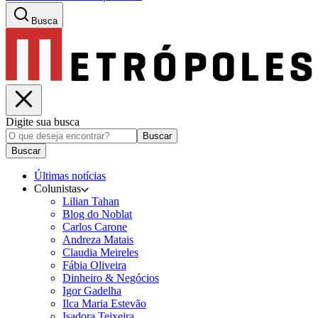
Busca
Digite sua busca
Buscar
Buscar
Últimas notícias
Colunistas
Lilian Tahan
Blog do Noblat
Carlos Carone
Andreza Matais
Claudia Meireles
Fábia Oliveira
Dinheiro & Negócios
Igor Gadelha
Ilca Maria Estevão
Isadora Teixeira