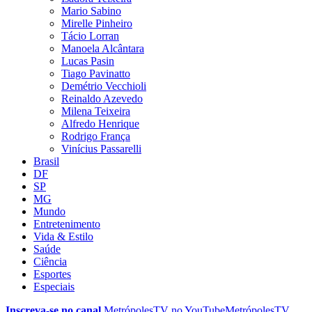
Mario Sabino
Mirelle Pinheiro
Tácio Lorran
Manoela Alcântara
Lucas Pasin
Tiago Pavinatto
Demétrio Vecchioli
Reinaldo Azevedo
Milena Teixeira
Alfredo Henrique
Rodrigo França
Vinícius Passarelli
Brasil
DF
SP
MG
Mundo
Entretenimento
Vida & Estilo
Saúde
Ciência
Esportes
Especiais
Inscreva-se no canal
MetrópolesTV no
YouTube
MetrópolesTV