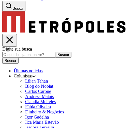
Busca
Digite sua busca
Buscar
Buscar
Últimas notícias
Colunistas
Lilian Tahan
Blog do Noblat
Carlos Carone
Andreza Matais
Claudia Meireles
Fábia Oliveira
Dinheiro & Negócios
Igor Gadelha
Ilca Maria Estevão
Isadora Teixeira