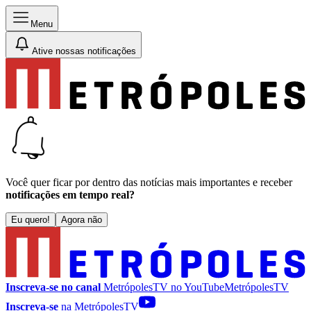
Menu
Ative nossas notificações
Você quer ficar por dentro das notícias mais importantes e receber
notificações em tempo real?
Eu quero!
Agora não
Inscreva-se no canal
MetrópolesTV no
YouTube
MetrópolesTV
Inscreva-se
na MetrópolesTV