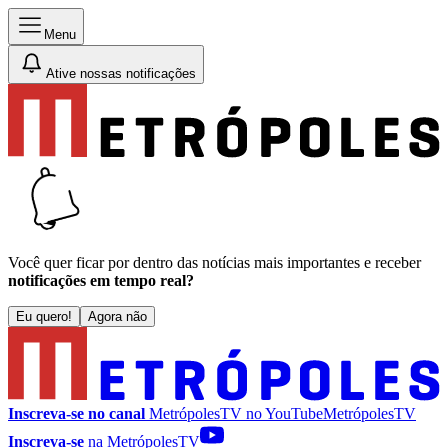
Menu
Ative nossas notificações
Você quer ficar por dentro das notícias mais importantes e receber
notificações em tempo real?
Eu quero!
Agora não
Inscreva-se no canal
MetrópolesTV no
YouTube
MetrópolesTV
Inscreva-se
na MetrópolesTV