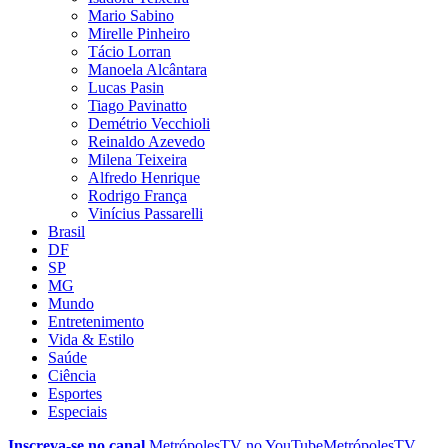
Mario Sabino
Mirelle Pinheiro
Tácio Lorran
Manoela Alcântara
Lucas Pasin
Tiago Pavinatto
Demétrio Vecchioli
Reinaldo Azevedo
Milena Teixeira
Alfredo Henrique
Rodrigo França
Vinícius Passarelli
Brasil
DF
SP
MG
Mundo
Entretenimento
Vida & Estilo
Saúde
Ciência
Esportes
Especiais
Inscreva-se no canal
MetrópolesTV no
YouTube
MetrópolesTV