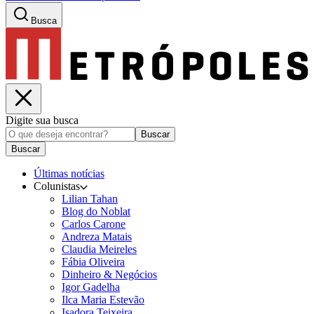
Busca
Digite sua busca
Buscar
Buscar
Últimas notícias
Colunistas
Lilian Tahan
Blog do Noblat
Carlos Carone
Andreza Matais
Claudia Meireles
Fábia Oliveira
Dinheiro & Negócios
Igor Gadelha
Ilca Maria Estevão
Isadora Teixeira