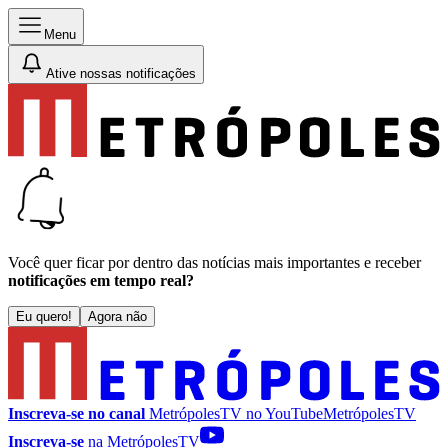
Menu
Ative nossas notificações
Você quer ficar por dentro das notícias mais importantes e receber
notificações em tempo real?
Eu quero!
Agora não
Inscreva-se no canal
MetrópolesTV no
YouTube
MetrópolesTV
Inscreva-se
na MetrópolesTV