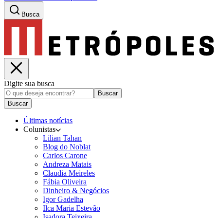
Busca
Digite sua busca
Buscar
Buscar
Últimas notícias
Colunistas
Lilian Tahan
Blog do Noblat
Carlos Carone
Andreza Matais
Claudia Meireles
Fábia Oliveira
Dinheiro & Negócios
Igor Gadelha
Ilca Maria Estevão
Isadora Teixeira