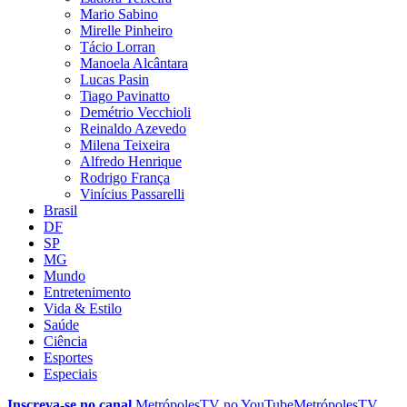
Mario Sabino
Mirelle Pinheiro
Tácio Lorran
Manoela Alcântara
Lucas Pasin
Tiago Pavinatto
Demétrio Vecchioli
Reinaldo Azevedo
Milena Teixeira
Alfredo Henrique
Rodrigo França
Vinícius Passarelli
Brasil
DF
SP
MG
Mundo
Entretenimento
Vida & Estilo
Saúde
Ciência
Esportes
Especiais
Inscreva-se no canal
MetrópolesTV no
YouTube
MetrópolesTV