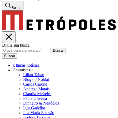
Busca
Digite sua busca
Buscar
Buscar
Últimas notícias
Colunistas
Lilian Tahan
Blog do Noblat
Carlos Carone
Andreza Matais
Claudia Meireles
Fábia Oliveira
Dinheiro & Negócios
Igor Gadelha
Ilca Maria Estevão
Isadora Teixeira