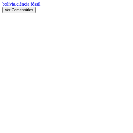
bolívia
,
ciência
,
fóssil
Ver Comentários