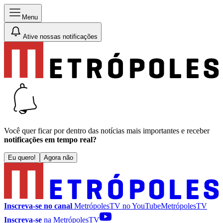
Menu
Ative nossas notificações
Você quer ficar por dentro das notícias mais importantes e receber
notificações em tempo real?
Eu quero!
Agora não
Inscreva-se no canal
MetrópolesTV no
YouTube
MetrópolesTV
Inscreva-se
na MetrópolesTV