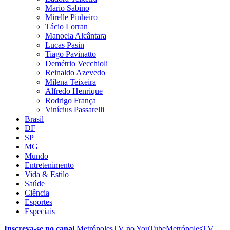
Mario Sabino
Mirelle Pinheiro
Tácio Lorran
Manoela Alcântara
Lucas Pasin
Tiago Pavinatto
Demétrio Vecchioli
Reinaldo Azevedo
Milena Teixeira
Alfredo Henrique
Rodrigo França
Vinícius Passarelli
Brasil
DF
SP
MG
Mundo
Entretenimento
Vida & Estilo
Saúde
Ciência
Esportes
Especiais
Inscreva-se no canal
MetrópolesTV no
YouTube
MetrópolesTV