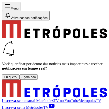
Menu
Ative nossas notificações
Você quer ficar por dentro das notícias mais importantes e receber
notificações em tempo real?
Eu quero!
Agora não
Inscreva-se no canal
MetrópolesTV no
YouTube
MetrópolesTV
Inscreva-se
na MetrópolesTV