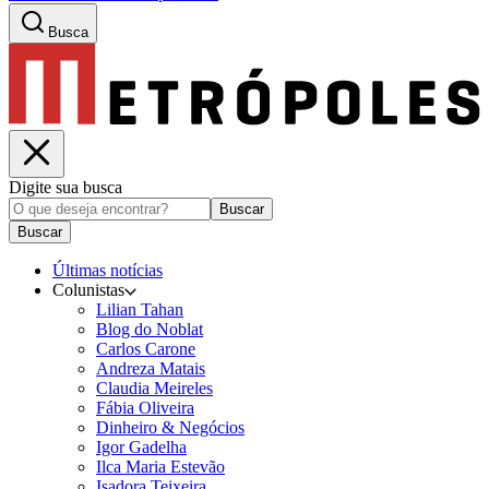
Busca
Digite sua busca
Buscar
Buscar
Últimas notícias
Colunistas
Lilian Tahan
Blog do Noblat
Carlos Carone
Andreza Matais
Claudia Meireles
Fábia Oliveira
Dinheiro & Negócios
Igor Gadelha
Ilca Maria Estevão
Isadora Teixeira