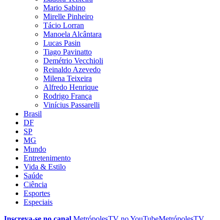
Mario Sabino
Mirelle Pinheiro
Tácio Lorran
Manoela Alcântara
Lucas Pasin
Tiago Pavinatto
Demétrio Vecchioli
Reinaldo Azevedo
Milena Teixeira
Alfredo Henrique
Rodrigo França
Vinícius Passarelli
Brasil
DF
SP
MG
Mundo
Entretenimento
Vida & Estilo
Saúde
Ciência
Esportes
Especiais
Inscreva-se no canal
MetrópolesTV no
YouTube
MetrópolesTV