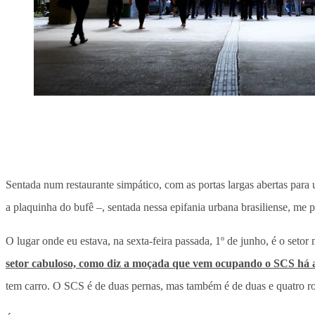
Sentada num restaurante simpático, com as portas largas abertas para
a plaquinha do bufê –, sentada nessa epifania urbana brasiliense, me 
O lugar onde eu estava, na sexta-feira passada, 1º de junho, é o set
setor cabuloso, como diz a moçada que vem ocupando o SCS há 
tem carro. O SCS é de duas pernas, mas também é de duas e quatro r