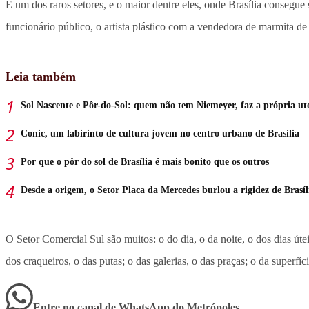
É um dos raros setores, e o maior dentre eles, onde Brasília conse
funcionário público, o artista plástico com a vendedora de marmita de
Leia também
Sol Nascente e Pôr-do-Sol: quem não tem Niemeyer, faz a própria ut
Conic, um labirinto de cultura jovem no centro urbano de Brasília
Por que o pôr do sol de Brasília é mais bonito que os outros
Desde a origem, o Setor Placa da Mercedes burlou a rigidez de Brasíl
O Setor Comercial Sul são muitos: o do dia, o da noite, o dos dias ú
dos craqueiros, o das putas; o das galerias, o das praças; o da superf
Entre no canal de WhatsApp
do
Metrópoles