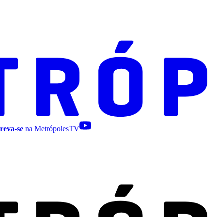
reva-se
na MetrópolesTV