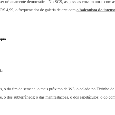
gue ser urbanamente democrática. No SCS, as pessoas cruzam umas com a
 R$ 4,99, o frequentador de galeria de arte com
o balconista do intens
opia
ia
teis, o do fim de semana; o mais próximo da W3, o colado no Eixinho de 
ície, o dos subterrâneos; o das manifestações, o dos espetáculos; o do c