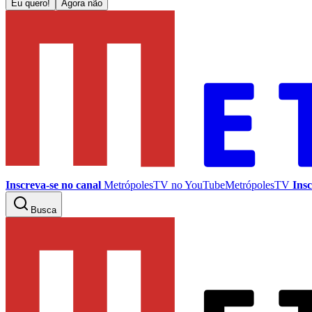
Eu quero!
Agora não
Inscreva-se no canal
MetrópolesTV no
YouTube
MetrópolesTV
Insc
Busca