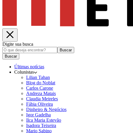
Digite sua busca
Buscar
Buscar
Últimas notícias
Colunistas
Lilian Tahan
Blog do Noblat
Carlos Carone
Andreza Matais
Claudia Meireles
Fábia Oliveira
Dinheiro & Negócios
Igor Gadelha
Ilca Maria Estevão
Isadora Teixeira
Mario Sabino