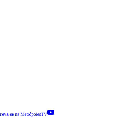
reva-se
na MetrópolesTV