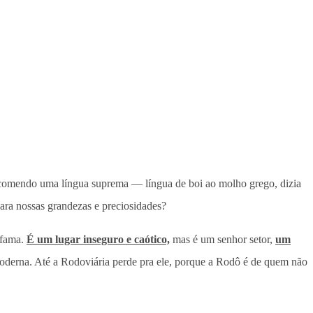
 e comendo uma língua suprema — língua de boi ao molho grego, dizia
para nossas grandezas e preciosidades?
-fama.
É um lugar inseguro e caótico,
mas é um senhor setor,
um
moderna. Até a Rodoviária perde pra ele, porque a Rodô é de quem não