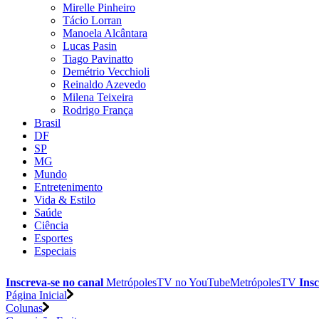
Mirelle Pinheiro
Tácio Lorran
Manoela Alcântara
Lucas Pasin
Tiago Pavinatto
Demétrio Vecchioli
Reinaldo Azevedo
Milena Teixeira
Rodrigo França
Brasil
DF
SP
MG
Mundo
Entretenimento
Vida & Estilo
Saúde
Ciência
Esportes
Especiais
Inscreva-se no canal
MetrópolesTV no
YouTube
MetrópolesTV
Insc
Página Inicial
Colunas