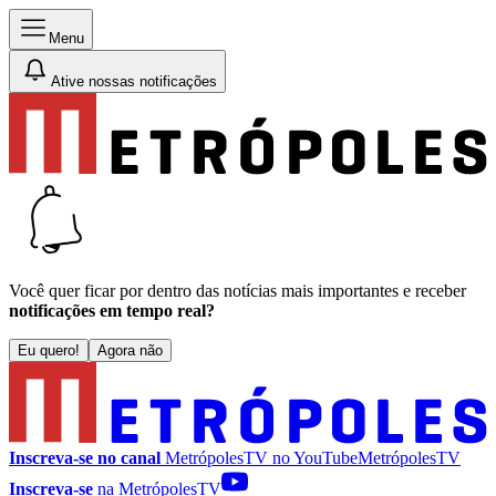
Menu
Ative nossas notificações
Você quer ficar por dentro das notícias mais importantes e receber
notificações em tempo real?
Eu quero!
Agora não
Inscreva-se no canal
MetrópolesTV no
YouTube
MetrópolesTV
Inscreva-se
na MetrópolesTV