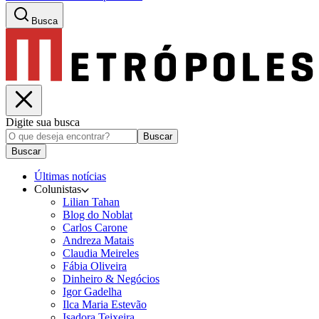
Busca
Digite sua busca
Buscar
Buscar
Últimas notícias
Colunistas
Lilian Tahan
Blog do Noblat
Carlos Carone
Andreza Matais
Claudia Meireles
Fábia Oliveira
Dinheiro & Negócios
Igor Gadelha
Ilca Maria Estevão
Isadora Teixeira