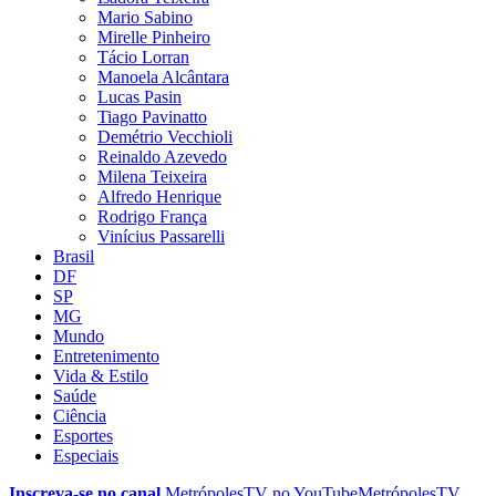
Mario Sabino
Mirelle Pinheiro
Tácio Lorran
Manoela Alcântara
Lucas Pasin
Tiago Pavinatto
Demétrio Vecchioli
Reinaldo Azevedo
Milena Teixeira
Alfredo Henrique
Rodrigo França
Vinícius Passarelli
Brasil
DF
SP
MG
Mundo
Entretenimento
Vida & Estilo
Saúde
Ciência
Esportes
Especiais
Inscreva-se no canal
MetrópolesTV no
YouTube
MetrópolesTV