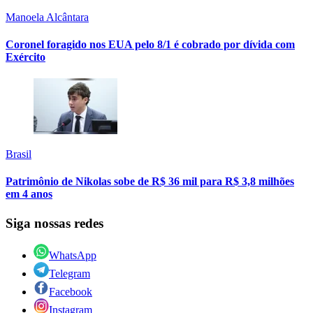
Manoela Alcântara
Coronel foragido nos EUA pelo 8/1 é cobrado por dívida com
Exército
Brasil
Patrimônio de Nikolas sobe de R$ 36 mil para R$ 3,8 milhões
em 4 anos
Siga nossas redes
WhatsApp
Telegram
Facebook
Instagram