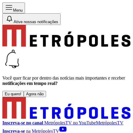
Menu
Ative nossas notificações
Você quer ficar por dentro das notícias mais importantes e receber
notificações em tempo real?
Eu quero!
Agora não
Inscreva-se no canal
MetrópolesTV no
YouTube
MetrópolesTV
Inscreva-se
na MetrópolesTV