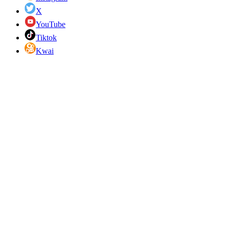
X
YouTube
Tiktok
Kwai