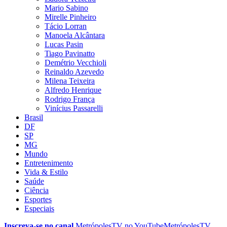
Mario Sabino
Mirelle Pinheiro
Tácio Lorran
Manoela Alcântara
Lucas Pasin
Tiago Pavinatto
Demétrio Vecchioli
Reinaldo Azevedo
Milena Teixeira
Alfredo Henrique
Rodrigo França
Vinícius Passarelli
Brasil
DF
SP
MG
Mundo
Entretenimento
Vida & Estilo
Saúde
Ciência
Esportes
Especiais
Inscreva-se no canal
MetrópolesTV no
YouTube
MetrópolesTV