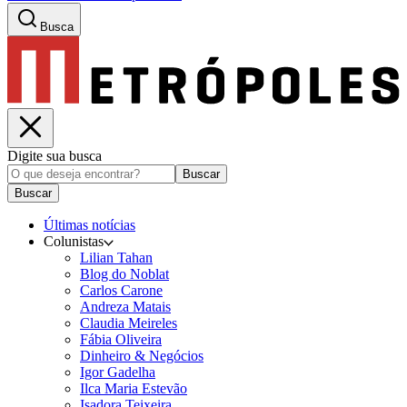
Busca
Digite sua busca
Buscar
Buscar
Últimas notícias
Colunistas
Lilian Tahan
Blog do Noblat
Carlos Carone
Andreza Matais
Claudia Meireles
Fábia Oliveira
Dinheiro & Negócios
Igor Gadelha
Ilca Maria Estevão
Isadora Teixeira