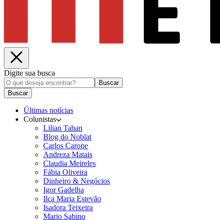
Digite sua busca
Buscar
Buscar
Últimas notícias
Colunistas
Lilian Tahan
Blog do Noblat
Carlos Carone
Andreza Matais
Claudia Meireles
Fábia Oliveira
Dinheiro & Negócios
Igor Gadelha
Ilca Maria Estevão
Isadora Teixeira
Mario Sabino