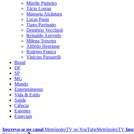
Mirelle Pinheiro
Tácio Lorran
Manoela Alcântara
Lucas Pasin
Tiago Pavinatto
Demétrio Vecchioli
Reinaldo Azevedo
Milena Teixeira
Alfredo Henrique
Rodrigo França
Vinícius Passarelli
Brasil
DF
SP
MG
Mundo
Entretenimento
Vida & Estilo
Saúde
Ciência
Esportes
Especiais
Inscreva-se no canal
MetrópolesTV no
YouTube
MetrópolesTV
Insc