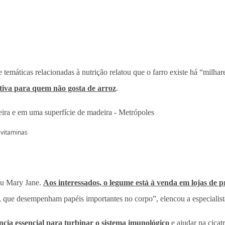
 de temáticas relacionadas à nutrição relatou que o farro existe há “m
ativa para quem não gosta de arroz
.
 vitaminas
eu Mary Jane.
Aos interessados, o legume está à venda em lojas de p
 que desempenham papéis importantes no corpo”, elencou a especialist
ncia essencial para turbinar o sistema imunológico
e ajudar na cicat