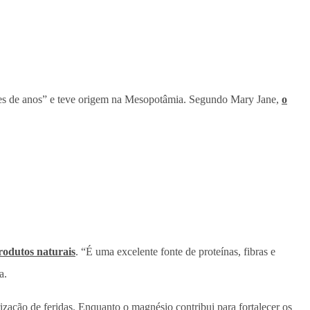
ilhares de anos” e teve origem na Mesopotâmia. Segundo Mary Jane,
o
rodutos naturais
. “É uma excelente fonte de proteínas, fibras e
a.
rização de feridas. Enquanto o magnésio contribui para fortalecer os