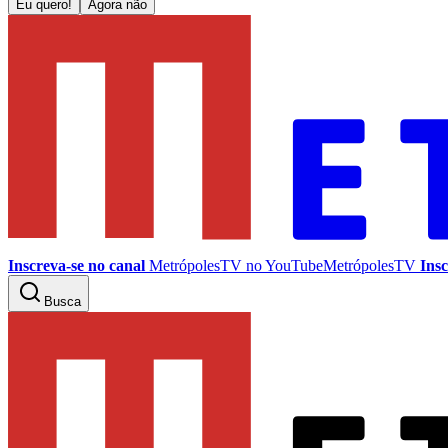
Eu quero!
Agora não
Inscreva-se no canal
MetrópolesTV no
YouTube
MetrópolesTV
Insc
Busca