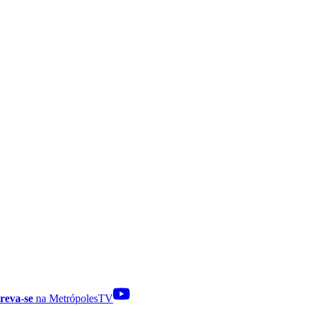
reva-se
na MetrópolesTV