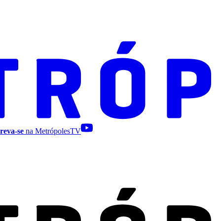
reva-se
na MetrópolesTV