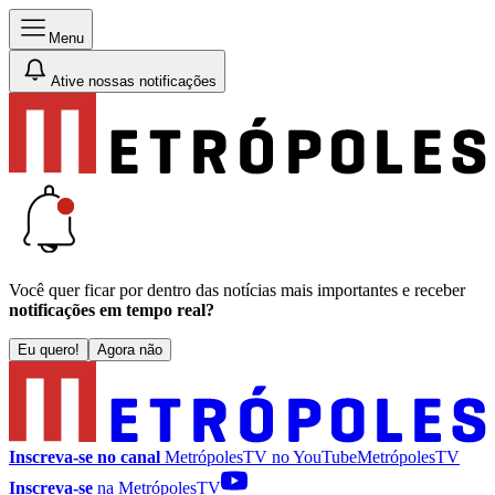
Menu
Ative nossas notificações
Você quer ficar por dentro das notícias mais importantes e receber
notificações em tempo real?
Eu quero!
Agora não
Inscreva-se no canal
MetrópolesTV no
YouTube
MetrópolesTV
Inscreva-se
na MetrópolesTV