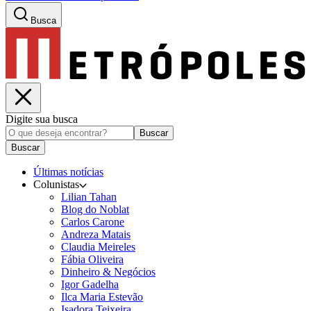
Busca
Digite sua busca
Buscar
Buscar
Últimas notícias
Colunistas
Lilian Tahan
Blog do Noblat
Carlos Carone
Andreza Matais
Claudia Meireles
Fábia Oliveira
Dinheiro & Negócios
Igor Gadelha
Ilca Maria Estevão
Isadora Teixeira