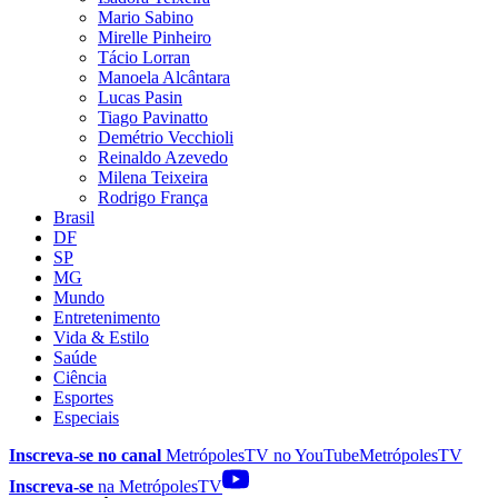
Mario Sabino
Mirelle Pinheiro
Tácio Lorran
Manoela Alcântara
Lucas Pasin
Tiago Pavinatto
Demétrio Vecchioli
Reinaldo Azevedo
Milena Teixeira
Rodrigo França
Brasil
DF
SP
MG
Mundo
Entretenimento
Vida & Estilo
Saúde
Ciência
Esportes
Especiais
Inscreva-se no canal
MetrópolesTV no
YouTube
MetrópolesTV
Inscreva-se
na MetrópolesTV