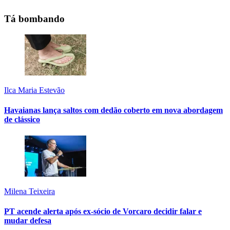
Tá bombando
Ilca Maria Estevão
Havaianas lança saltos com dedão coberto em nova abordagem
de clássico
Milena Teixeira
PT acende alerta após ex-sócio de Vorcaro decidir falar e
mudar defesa