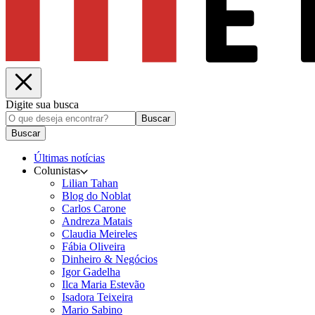
Digite sua busca
Buscar
Buscar
Últimas notícias
Colunistas
Lilian Tahan
Blog do Noblat
Carlos Carone
Andreza Matais
Claudia Meireles
Fábia Oliveira
Dinheiro & Negócios
Igor Gadelha
Ilca Maria Estevão
Isadora Teixeira
Mario Sabino