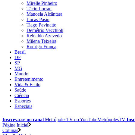
Mirelle Pinheiro
Tácio Lorran
Manoela Alcântara
Lucas Pasin
Tiago Pavinatto
Demétrio Vecchioli
Reinaldo Azevedo
Milena Teixeira
Rodrigo França
Brasil
DF
SP
MG
Mundo
Entretenimento
Vida & Estilo
Saúde
Ciência
Esportes
Especiais
Inscreva-se no canal
MetrópolesTV no
YouTube
MetrópolesTV
Insc
Página Inicial
Colunas