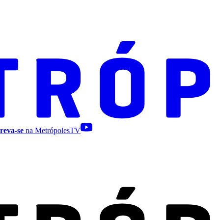
reva-se
na MetrópolesTV