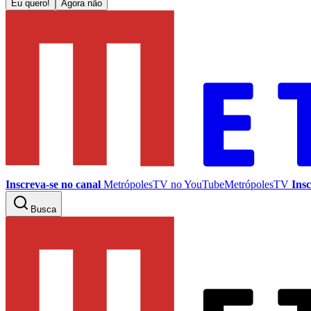
Eu quero!
Agora não
Inscreva-se no canal
MetrópolesTV no
YouTube
MetrópolesTV
Insc
Busca