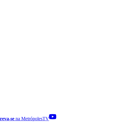
reva-se
na MetrópolesTV