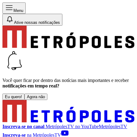
Menu
Ative nossas notificações
Você quer ficar por dentro das notícias mais importantes e receber
notificações em tempo real?
Eu quero!
Agora não
Inscreva-se no canal
MetrópolesTV no
YouTube
MetrópolesTV
Inscreva-se
na MetrópolesTV