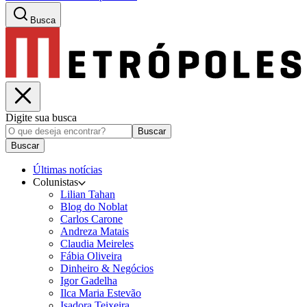
Busca
Digite sua busca
Buscar
Buscar
Últimas notícias
Colunistas
Lilian Tahan
Blog do Noblat
Carlos Carone
Andreza Matais
Claudia Meireles
Fábia Oliveira
Dinheiro & Negócios
Igor Gadelha
Ilca Maria Estevão
Isadora Teixeira