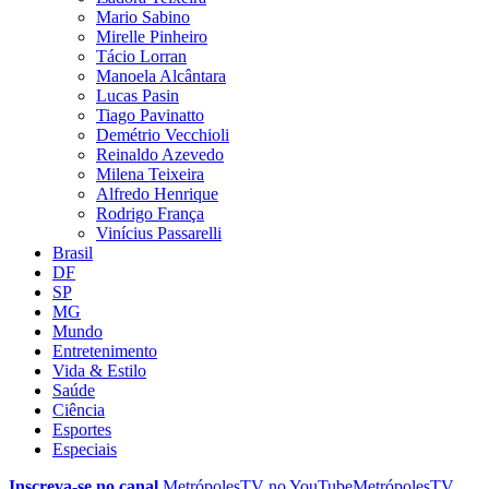
Mario Sabino
Mirelle Pinheiro
Tácio Lorran
Manoela Alcântara
Lucas Pasin
Tiago Pavinatto
Demétrio Vecchioli
Reinaldo Azevedo
Milena Teixeira
Alfredo Henrique
Rodrigo França
Vinícius Passarelli
Brasil
DF
SP
MG
Mundo
Entretenimento
Vida & Estilo
Saúde
Ciência
Esportes
Especiais
Inscreva-se no canal
MetrópolesTV no
YouTube
MetrópolesTV