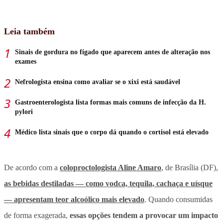
Leia também
Sinais de gordura no fígado que aparecem antes de alteração nos
exames
Nefrologista ensina como avaliar se o xixi está saudável
Gastroenterologista lista formas mais comuns de infecção da H.
pylori
Médico lista sinais que o corpo dá quando o cortisol está elevado
De acordo com a
coloproctologista Aline Amaro
, de Brasília (DF),
as bebidas destiladas — como vodca, tequila, cachaça e uísque
— apresentam teor alcoólico mais elevado
. Quando consumidas
de forma exagerada,
essas opções tendem a provocar um impacto