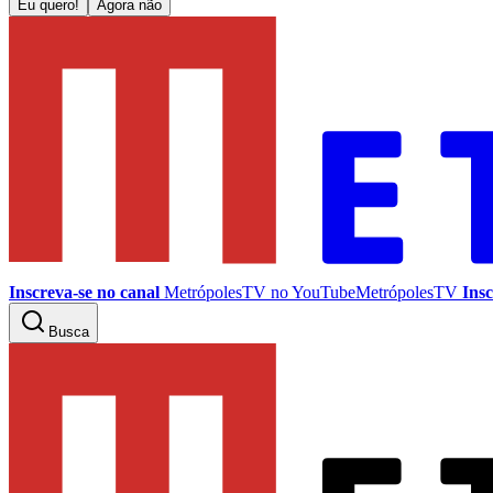
Eu quero!
Agora não
Inscreva-se no canal
MetrópolesTV no
YouTube
MetrópolesTV
Insc
Busca