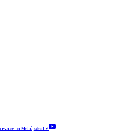
reva-se
na MetrópolesTV