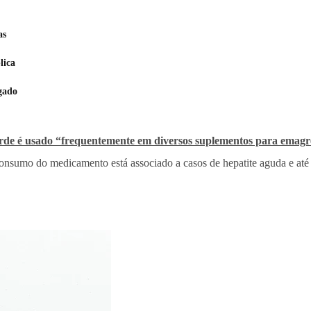
as
lica
gado
verde é usado “frequentemente em diversos suplementos para emag
 consumo do medicamento está associado a casos de hepatite aguda e at