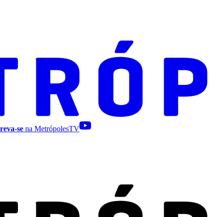
reva-se
na MetrópolesTV