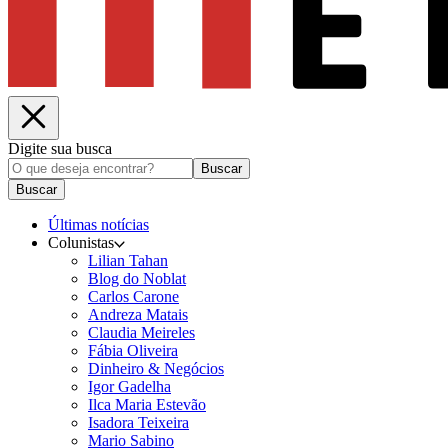
Digite sua busca
Buscar
Buscar
Últimas notícias
Colunistas
Lilian Tahan
Blog do Noblat
Carlos Carone
Andreza Matais
Claudia Meireles
Fábia Oliveira
Dinheiro & Negócios
Igor Gadelha
Ilca Maria Estevão
Isadora Teixeira
Mario Sabino