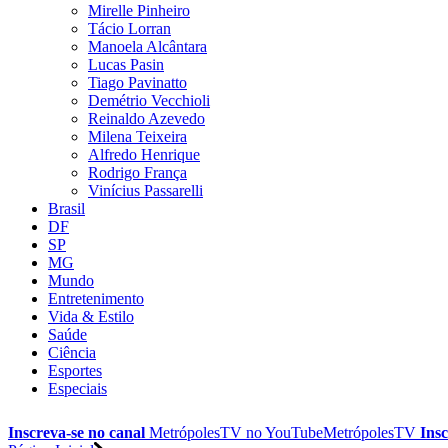
Mirelle Pinheiro
Tácio Lorran
Manoela Alcântara
Lucas Pasin
Tiago Pavinatto
Demétrio Vecchioli
Reinaldo Azevedo
Milena Teixeira
Alfredo Henrique
Rodrigo França
Vinícius Passarelli
Brasil
DF
SP
MG
Mundo
Entretenimento
Vida & Estilo
Saúde
Ciência
Esportes
Especiais
Inscreva-se no canal
MetrópolesTV no
YouTube
MetrópolesTV
Insc