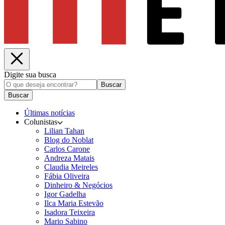
Digite sua busca
Buscar
Buscar
Últimas notícias
Colunistas
Lilian Tahan
Blog do Noblat
Carlos Carone
Andreza Matais
Claudia Meireles
Fábia Oliveira
Dinheiro & Negócios
Igor Gadelha
Ilca Maria Estevão
Isadora Teixeira
Mario Sabino