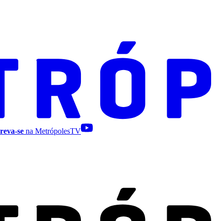
reva-se
na MetrópolesTV