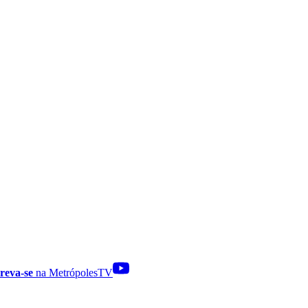
reva-se
na MetrópolesTV