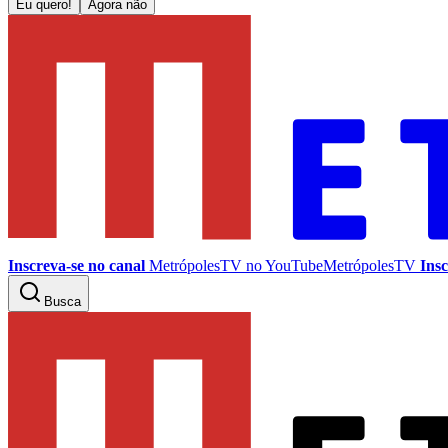
Eu quero!
Agora não
Inscreva-se no canal
MetrópolesTV no
YouTube
MetrópolesTV
Insc
Busca