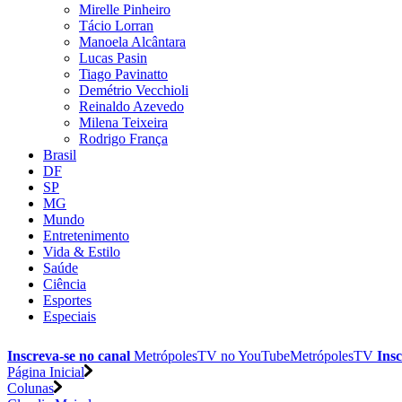
Mirelle Pinheiro
Tácio Lorran
Manoela Alcântara
Lucas Pasin
Tiago Pavinatto
Demétrio Vecchioli
Reinaldo Azevedo
Milena Teixeira
Rodrigo França
Brasil
DF
SP
MG
Mundo
Entretenimento
Vida & Estilo
Saúde
Ciência
Esportes
Especiais
Inscreva-se no canal
MetrópolesTV no
YouTube
MetrópolesTV
Insc
Página Inicial
Colunas