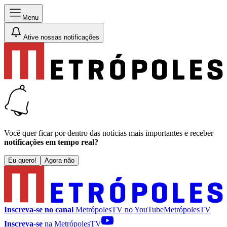
Menu
Ative nossas notificações
Você quer ficar por dentro das notícias mais importantes e receber
notificações em tempo real?
Eu quero!
Agora não
Inscreva-se no canal
MetrópolesTV no
YouTube
MetrópolesTV
Inscreva-se
na MetrópolesTV