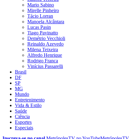
Mario Sabino
Mirelle Pinheiro
Tácio Lorran
Manoela Alcântara
Lucas Pasin
Tiago Pavinatto
Demétrio Vecchioli
Reinaldo Azevedo
Milena Teixeira
Alfredo Henrique
Rodrigo França
Vinícius Passarelli
Brasil
DF
SP
MG
Mundo
Entretenimento
Vida & Estilo
Saúde
Ciência
Esportes
Especiais
Inscreva-se no canal
MetrópolesTV no
YouTube
MetrópolesTV