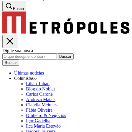
Busca
Digite sua busca
Buscar
Buscar
Últimas notícias
Colunistas
Lilian Tahan
Blog do Noblat
Carlos Carone
Andreza Matais
Claudia Meireles
Fábia Oliveira
Dinheiro & Negócios
Igor Gadelha
Ilca Maria Estevão
Isadora Teixeira