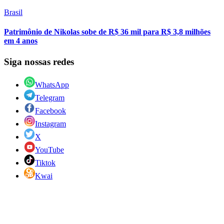
Brasil
Patrimônio de Nikolas sobe de R$ 36 mil para R$ 3,8 milhões
em 4 anos
Siga nossas redes
WhatsApp
Telegram
Facebook
Instagram
X
YouTube
Tiktok
Kwai