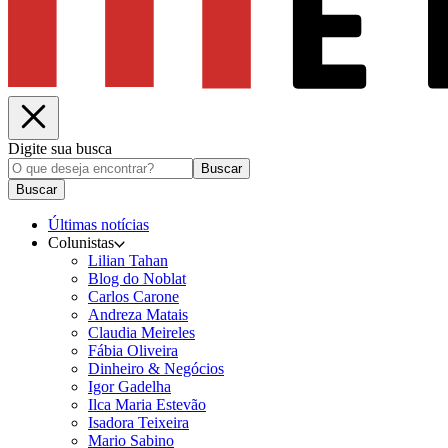
Digite sua busca
Buscar
Buscar
Últimas notícias
Colunistas
Lilian Tahan
Blog do Noblat
Carlos Carone
Andreza Matais
Claudia Meireles
Fábia Oliveira
Dinheiro & Negócios
Igor Gadelha
Ilca Maria Estevão
Isadora Teixeira
Mario Sabino