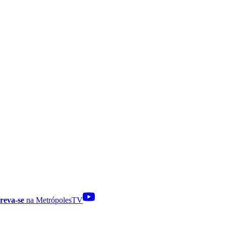
reva-se
na MetrópolesTV