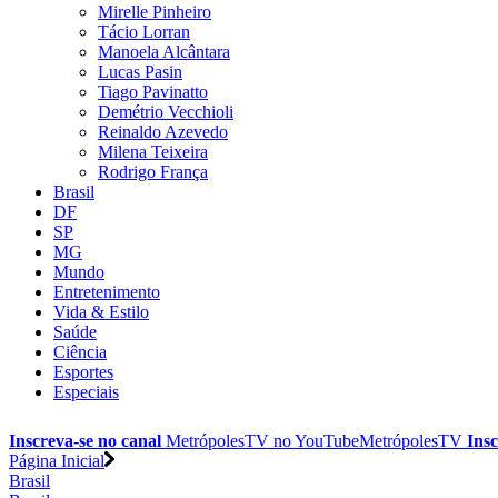
Mirelle Pinheiro
Tácio Lorran
Manoela Alcântara
Lucas Pasin
Tiago Pavinatto
Demétrio Vecchioli
Reinaldo Azevedo
Milena Teixeira
Rodrigo França
Brasil
DF
SP
MG
Mundo
Entretenimento
Vida & Estilo
Saúde
Ciência
Esportes
Especiais
Inscreva-se no canal
MetrópolesTV no
YouTube
MetrópolesTV
Insc
Página Inicial
Brasil