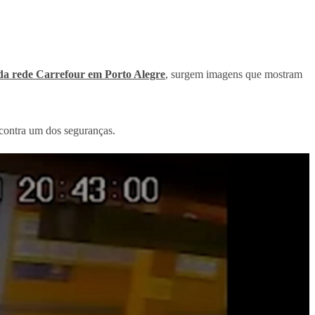
da rede Carrefour em Porto Alegre
, surgem imagens que mostram
contra um dos seguranças.