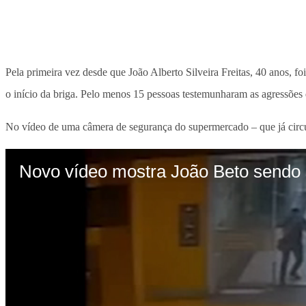
Pela primeira vez desde que João Alberto Silveira Freitas, 40 anos, fo
o início da briga. Pelo menos 15 pessoas testemunharam as agressões
No vídeo de uma câmera de segurança do supermercado – que já circu
Novo vídeo mostra João Beto sendo 