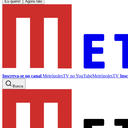
Eu quero!
Agora não
Inscreva-se no canal
MetrópolesTV no
YouTube
MetrópolesTV
Insc
Busca