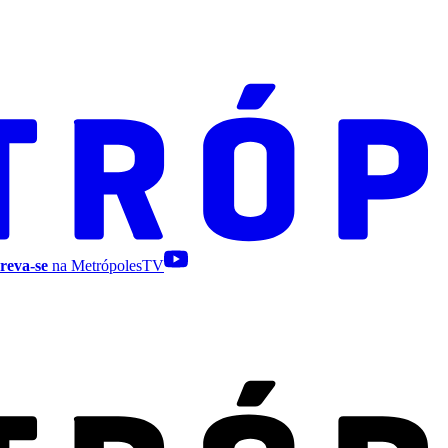
reva-se
na MetrópolesTV