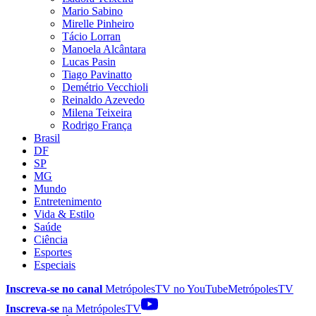
Mario Sabino
Mirelle Pinheiro
Tácio Lorran
Manoela Alcântara
Lucas Pasin
Tiago Pavinatto
Demétrio Vecchioli
Reinaldo Azevedo
Milena Teixeira
Rodrigo França
Brasil
DF
SP
MG
Mundo
Entretenimento
Vida & Estilo
Saúde
Ciência
Esportes
Especiais
Inscreva-se no canal
MetrópolesTV no
YouTube
MetrópolesTV
Inscreva-se
na MetrópolesTV