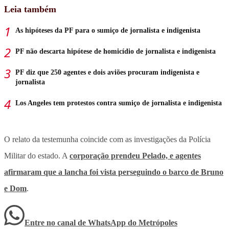
Leia também
As hipóteses da PF para o sumiço de jornalista e indigenista
PF não descarta hipótese de homicídio de jornalista e indigenista
PF diz que 250 agentes e dois aviões procuram indigenista e
jornalista
Los Angeles tem protestos contra sumiço de jornalista e indigenista
O relato da testemunha coincide com as investigações da Polícia
Militar do estado. A
corporação prendeu Pelado, e agentes
afirmaram que a lancha foi vista perseguindo o barco de Bruno
e Dom
.
Entre no canal de WhatsApp
do
Metrópoles