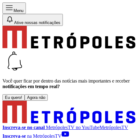
Menu
Ative nossas notificações
Você quer ficar por dentro das notícias mais importantes e receber
notificações em tempo real?
Eu quero!
Agora não
Inscreva-se no canal
MetrópolesTV no
YouTube
MetrópolesTV
Inscreva-se
na MetrópolesTV