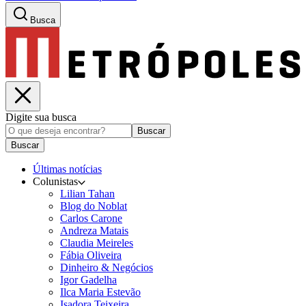
Busca
Digite sua busca
Buscar
Buscar
Últimas notícias
Colunistas
Lilian Tahan
Blog do Noblat
Carlos Carone
Andreza Matais
Claudia Meireles
Fábia Oliveira
Dinheiro & Negócios
Igor Gadelha
Ilca Maria Estevão
Isadora Teixeira