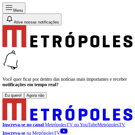
Menu
Ative nossas notificações
Você quer ficar por dentro das notícias mais importantes e receber
notificações em tempo real?
Eu quero!
Agora não
Inscreva-se no canal
MetrópolesTV no
YouTube
MetrópolesTV
Inscreva-se
na MetrópolesTV