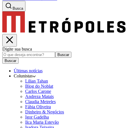
Busca
Digite sua busca
Buscar
Buscar
Últimas notícias
Colunistas
Lilian Tahan
Blog do Noblat
Carlos Carone
Andreza Matais
Claudia Meireles
Fábia Oliveira
Dinheiro & Negócios
Igor Gadelha
Ilca Maria Estevão
Isadora Teixeira