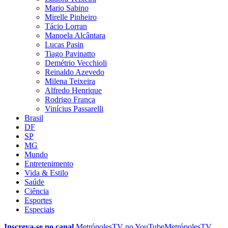
Mario Sabino
Mirelle Pinheiro
Tácio Lorran
Manoela Alcântara
Lucas Pasin
Tiago Pavinatto
Demétrio Vecchioli
Reinaldo Azevedo
Milena Teixeira
Alfredo Henrique
Rodrigo França
Vinícius Passarelli
Brasil
DF
SP
MG
Mundo
Entretenimento
Vida & Estilo
Saúde
Ciência
Esportes
Especiais
Inscreva-se no canal
MetrópolesTV no
YouTube
MetrópolesTV