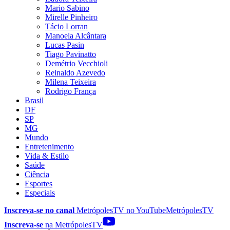
Mario Sabino
Mirelle Pinheiro
Tácio Lorran
Manoela Alcântara
Lucas Pasin
Tiago Pavinatto
Demétrio Vecchioli
Reinaldo Azevedo
Milena Teixeira
Rodrigo França
Brasil
DF
SP
MG
Mundo
Entretenimento
Vida & Estilo
Saúde
Ciência
Esportes
Especiais
Inscreva-se no canal
MetrópolesTV no
YouTube
MetrópolesTV
Inscreva-se
na MetrópolesTV