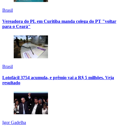
Brasil
Vereadora do PL em Curitiba manda colega do PT "voltar
para o Ceará"
Brasil
Lotofácil 3754 acumula, e prêmio vai a R$ 5 milhões. Veja
resultado
Igor Gadelha