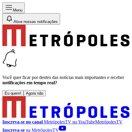
Menu
Ative nossas notificações
Você quer ficar por dentro das notícias mais importantes e receber
notificações em tempo real?
Eu quero!
Agora não
Inscreva-se no canal
MetrópolesTV no
YouTube
MetrópolesTV
Inscreva-se
na MetrópolesTV