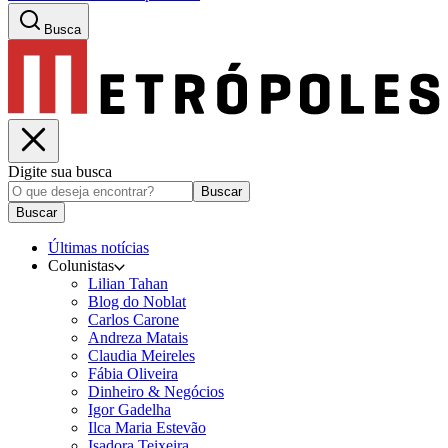
Busca
Digite sua busca
Buscar
Buscar
Últimas notícias
Colunistas
Lilian Tahan
Blog do Noblat
Carlos Carone
Andreza Matais
Claudia Meireles
Fábia Oliveira
Dinheiro & Negócios
Igor Gadelha
Ilca Maria Estevão
Isadora Teixeira