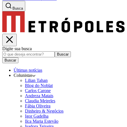
Busca
Digite sua busca
Buscar
Buscar
Últimas notícias
Colunistas
Lilian Tahan
Blog do Noblat
Carlos Carone
Andreza Matais
Claudia Meireles
Fábia Oliveira
Dinheiro & Negócios
Igor Gadelha
Ilca Maria Estevão
Isadora Teixeira