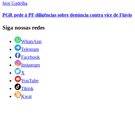
Igor Gadelha
PGR pede à PF diligências sobre denúncia contra vice de Flávio
Siga nossas redes
WhatsApp
Telegram
Facebook
Instagram
X
YouTube
Tiktok
Kwai