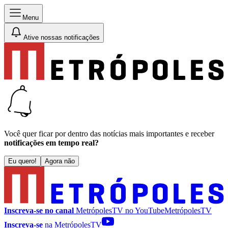
Menu
Ative nossas notificações
Você quer ficar por dentro das notícias mais importantes e receber
notificações em tempo real?
Eu quero!
Agora não
Inscreva-se no canal
MetrópolesTV no
YouTube
MetrópolesTV
Inscreva-se
na MetrópolesTV