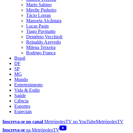
Mario Sabino
Mirelle Pinheiro
Tácio Lorran
Manoela Alcântara
Lucas Pasin
Tiago Pavinatto
Demétrio Vecchioli
Reinaldo Azevedo
Milena Teixeira
Rodrigo França
Brasil
DF
SP
MG
Mundo
Entretenimento
Vida & Estilo
Saúde
Ciência
Esportes
Especiais
Inscreva-se no canal
MetrópolesTV no
YouTube
MetrópolesTV
Inscreva-se
na MetrópolesTV