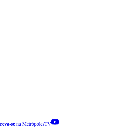
reva-se
na MetrópolesTV