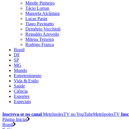
Mirelle Pinheiro
Tácio Lorran
Manoela Alcântara
Lucas Pasin
Tiago Pavinatto
Demétrio Vecchioli
Reinaldo Azevedo
Milena Teixeira
Rodrigo França
Brasil
DF
SP
MG
Mundo
Entretenimento
Vida & Estilo
Saúde
Ciência
Esportes
Especiais
Inscreva-se no canal
MetrópolesTV no
YouTube
MetrópolesTV
Insc
Página Inicial
Brasil