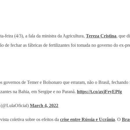
-feira (4/3), a fala da ministra da Agricultura,
Tereza Cristina
, que d
ão de fechar as fábricas de fertilizantes foi tomada no governo do ex-
s governos de Temer e Bolsonaro que erraram, não o Brasil, fechando 
lizantes na Bahia, em Sergipe e no Paraná.
https://t.co/axjFeyEPfg
 (@LulaOficial)
March 4, 2022
vista coletiva sobre os efeitos da
crise entre Rússia e Ucrânia
. O
Bras