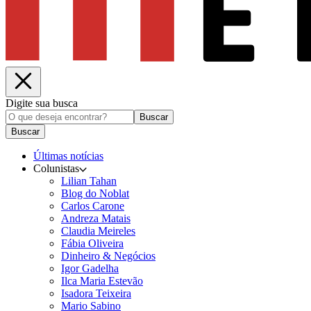
Digite sua busca
Buscar
Buscar
Últimas notícias
Colunistas
Lilian Tahan
Blog do Noblat
Carlos Carone
Andreza Matais
Claudia Meireles
Fábia Oliveira
Dinheiro & Negócios
Igor Gadelha
Ilca Maria Estevão
Isadora Teixeira
Mario Sabino