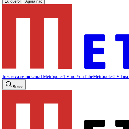
Eu quero!
Agora não
Inscreva-se no canal
MetrópolesTV no
YouTube
MetrópolesTV
Insc
Busca