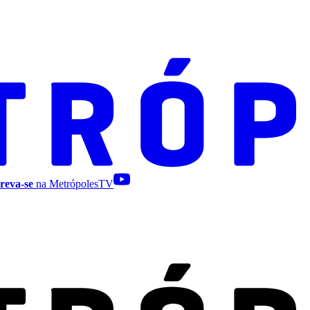
reva-se
na MetrópolesTV